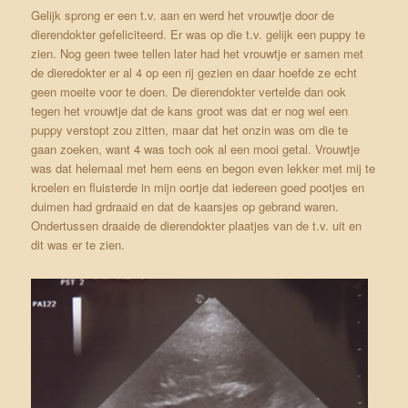
Gelijk sprong er een t.v. aan en werd het vrouwtje door de
dierendokter gefeliciteerd. Er was op die t.v. gelijk een puppy te
zien. Nog geen twee tellen later had het vrouwtje er samen met
de dieredokter er al 4 op een rij gezien en daar hoefde ze echt
geen moeite voor te doen. De dierendokter vertelde dan ook
tegen het vrouwtje dat de kans groot was dat er nog wel een
puppy verstopt zou zitten, maar dat het onzin was om die te
gaan zoeken, want 4 was toch ook al een mooi getal. Vrouwtje
was dat helemaal met hem eens en begon even lekker met mij te
kroelen en fluisterde in mijn oortje dat iedereen goed pootjes en
duimen had grdraaid en dat de kaarsjes op gebrand waren.
Ondertussen draaide de dierendokter plaatjes van de t.v. uit en
dit was er te zien.