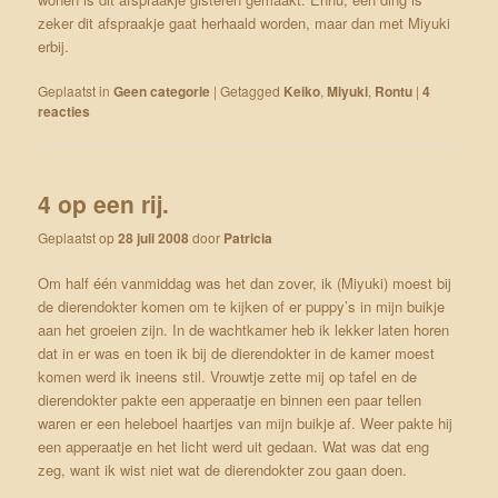
zeker dit afspraakje gaat herhaald worden, maar dan met Miyuki
erbij.
Geplaatst in
Geen categorie
|
Getagged
Keiko
,
Miyuki
,
Rontu
|
4
reacties
4 op een rij.
Geplaatst op
28 juli 2008
door
Patricia
Om half één vanmiddag was het dan zover, ik (Miyuki) moest bij
de dierendokter komen om te kijken of er puppy’s in mijn buikje
aan het groeien zijn. In de wachtkamer heb ik lekker laten horen
dat in er was en toen ik bij de dierendokter in de kamer moest
komen werd ik ineens stil. Vrouwtje zette mij op tafel en de
dierendokter pakte een apperaatje en binnen een paar tellen
waren er een heleboel haartjes van mijn buikje af. Weer pakte hij
een apperaatje en het licht werd uit gedaan. Wat was dat eng
zeg, want ik wist niet wat de dierendokter zou gaan doen.