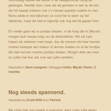
gehangen. Heerlijk hoor, maar dat wij genieten is wel op de foto
die het baasje stiekem met z’n nieuwe speeltje maakte te zien.
Rontu wilde er niet bijkomen ze vond het te warm op het
dakterras, maar die had er eigenlijk ook nog wel bij gepast hoor.
En verder gaan wij nu pootjes draaien, in de hoop dat ik (Miyuki)
morgen leuk nieuws krijg van de dierendokter. Het zal vast
helpen als iedereen mee hoopt, dus de mensen die haar kennen
moeten kaarsjes aan steken of duimen draaien en al de hondjes
die haar kennen moeten pootjes draaien. Morgen wten we meer
en zullen het dus ook snel aan jullie vertellen.
Geplaatst in
Geen categorie
|
Getagged
Keiko
,
Miyuki
,
Rontu
|
2
reacties
Nog steeds spannend.
Geplaatst op
23 juli 2008
door
Patricia
We zitten hiet nog steeds in spanning, want zoals jullie weten