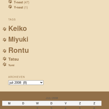
T-nest
(47)
Y-nest
(1)
TAGS
Keiko
Miyuki
Rontu
Tatsu
Yumi
ARCHIEVEN
Archieven
JULI 2008
M
D
W
D
V
Z
Z
1
2
3
4
5
6