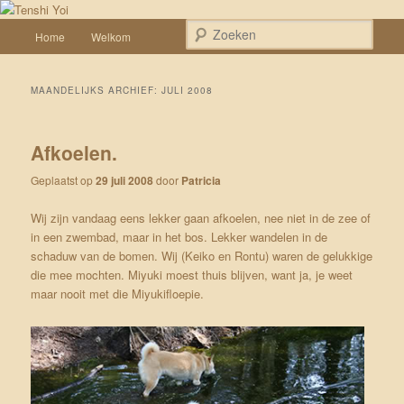
Spring naar de primaire inhoud
Spring naar de secundaire inhoud
Een weblog over onze Shiba’s (Keiko, Rontu, Miyuki, Tatsu en Yumi)
Hoofdmenu
Zoek
Home
Welkom
Tenshi Yoi
MAANDELIJKS ARCHIEF:
JULI 2008
Afkoelen.
Geplaatst op
29 juli 2008
door
Patricia
Wij zijn vandaag eens lekker gaan afkoelen, nee niet in de zee of
in een zwembad, maar in het bos. Lekker wandelen in de
schaduw van de bomen. Wij (Keiko en Rontu) waren de gelukkige
die mee mochten. Miyuki moest thuis blijven, want ja, je weet
maar nooit met die Miyukifloepie.