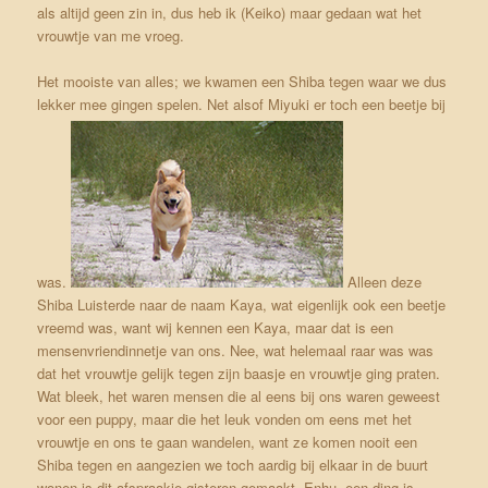
als altijd geen zin in, dus heb ik (Keiko) maar gedaan wat het
vrouwtje van me vroeg.
Het mooiste van alles; we kwamen een Shiba tegen waar we dus
lekker mee gingen spelen. Net alsof Miyuki er toch een beetje bij
was.
Alleen deze
Shiba Luisterde naar de naam Kaya, wat eigenlijk ook een beetje
vreemd was, want wij kennen een Kaya, maar dat is een
mensenvriendinnetje van ons. Nee, wat helemaal raar was was
dat het vrouwtje gelijk tegen zijn baasje en vrouwtje ging praten.
Wat bleek, het waren mensen die al eens bij ons waren geweest
voor een puppy, maar die het leuk vonden om eens met het
vrouwtje en ons te gaan wandelen, want ze komen nooit een
Shiba tegen en aangezien we toch aardig bij elkaar in de buurt
wonen is dit afspraakje gisteren gemaakt. Enhu, een ding is