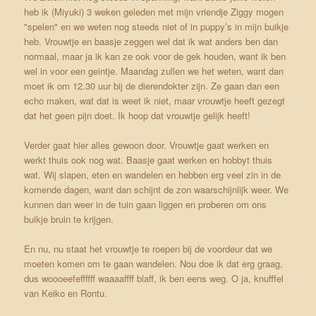
heb ik (Miyuki) 3 weken geleden met mijn vriendje Ziggy mogen
"spelen" en we weten nog steeds niet of in puppy’s in mijn buikje
heb. Vrouwtje en baasje zeggen wel dat ik wat anders ben dan
normaal, maar ja ik kan ze ook voor de gek houden, want ik ben
wel in voor een geintje. Maandag zullen we het weten, want dan
moet ik om 12.30 uur bij de dierendokter zijn. Ze gaan dan een
echo maken, wat dat is weet ik niet, maar vrouwtje heeft gezegt
dat het geen pijn doet. Ik hoop dat vrouwtje gelijk heeft!
Verder gaat hier alles gewoon door. Vrouwtje gaat werken en
werkt thuis ook nog wat. Baasje gaat werken en hobbyt thuis
wat. Wij slapen, eten en wandelen en hebben erg veel zin in de
komende dagen, want dan schijnt de zon waarschijnlijk weer. We
kunnen dan weer in de tuin gaan liggen en proberen om ons
buikje bruin te krijgen.
En nu, nu staat het vrouwtje te roepen bij de voordeur dat we
moeten komen om te gaan wandelen. Nou doe ik dat erg graag,
dus woooeefeffffff waaaaffff blaff, ik ben eens weg. O ja, knufffel
van Keiko en Rontu.