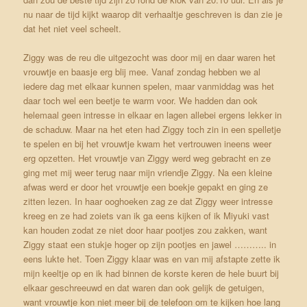
nu naar de tijd kijkt waarop dit verhaaltje geschreven is dan zie je
dat het niet veel scheelt.
Ziggy was de reu die uitgezocht was door mij en daar waren het
vrouwtje en baasje erg blij mee. Vanaf zondag hebben we al
iedere dag met elkaar kunnen spelen, maar vanmiddag was het
daar toch wel een beetje te warm voor. We hadden dan ook
helemaal geen intresse in elkaar en lagen allebei ergens lekker in
de schaduw. Maar na het eten had Ziggy toch zin in een spelletje
te spelen en bij het vrouwtje kwam het vertrouwen ineens weer
erg opzetten. Het vrouwtje van Ziggy werd weg gebracht en ze
ging met mij weer terug naar mijn vriendje Ziggy. Na een kleine
afwas werd er door het vrouwtje een boekje gepakt en ging ze
zitten lezen. In haar ooghoeken zag ze dat Ziggy weer intresse
kreeg en ze had zoiets van ik ga eens kijken of ik Miyuki vast
kan houden zodat ze niet door haar pootjes zou zakken, want
Ziggy staat een stukje hoger op zijn pootjes en jawel ……….. in
eens lukte het. Toen Ziggy klaar was en van mij afstapte zette ik
mijn keeltje op en ik had binnen de korste keren de hele buurt bij
elkaar geschreeuwd en dat waren dan ook gelijk de getuigen,
want vrouwtje kon niet meer bij de telefoon om te kijken hoe lang