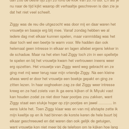
nu naar de tijd kijkt waarop dit verhaaltje geschreven is dan zie je
dat het niet veel scheelt.
Ziggy was de reu die uitgezocht was door mij en daar waren het
vrouwtje en baasje erg blij mee. Vanaf zondag hebben we al
iedere dag met elkaar kunnen spelen, maar vanmiddag was het
daar toch wel een beetje te warm voor. We hadden dan ook
helemaal geen intresse in elkaar en lagen allebei ergens lekker in
de schaduw. Maar na het eten had Ziggy toch zin in een spelletje
te spelen en bij het vrouwtje kwam het vertrouwen ineens weer
erg opzetten. Het vrouwtje van Ziggy werd weg gebracht en ze
ging met mij weer terug naar mijn vriendje Ziggy. Na een kleine
afwas werd er door het vrouwtje een boekje gepakt en ging ze
zitten lezen. In haar ooghoeken zag ze dat Ziggy weer intresse
kreeg en ze had zoiets van ik ga eens kijken of ik Miyuki vast
kan houden zodat ze niet door haar pootjes zou zakken, want
Ziggy staat een stukje hoger op zijn pootjes en jawel ……….. in
eens lukte het. Toen Ziggy klaar was en van mij afstapte zette ik
mijn keeltje op en ik had binnen de korste keren de hele buurt bij
elkaar geschreeuwd en dat waren dan ook gelijk de getuigen,
want vrouwtje kon niet meer bij de telefoon om te kijken hoe lang