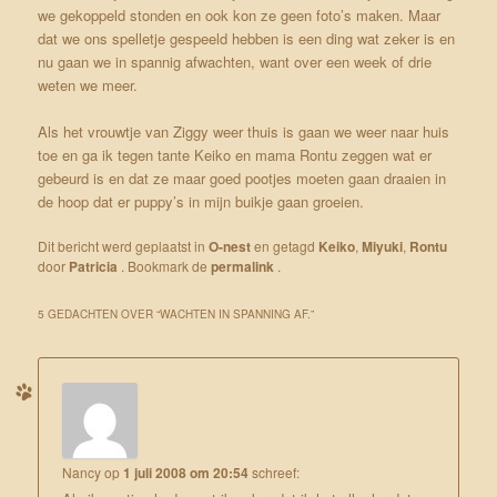
we gekoppeld stonden en ook kon ze geen foto’s maken. Maar
dat we ons spelletje gespeeld hebben is een ding wat zeker is en
nu gaan we in spannig afwachten, want over een week of drie
weten we meer.
Als het vrouwtje van Ziggy weer thuis is gaan we weer naar huis
toe en ga ik tegen tante Keiko en mama Rontu zeggen wat er
gebeurd is en dat ze maar goed pootjes moeten gaan draaien in
de hoop dat er puppy’s in mijn buikje gaan groeien.
Dit bericht werd geplaatst in
O-nest
en getagd
Keiko
,
Miyuki
,
Rontu
door
Patricia
. Bookmark de
permalink
.
5 GEDACHTEN OVER “
WACHTEN IN SPANNING AF.
”
Nancy
op
1 juli 2008 om 20:54
schreef: