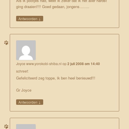
Als ik pootjes had, weet ik zeker dat ik het aller hardst
ging draaien!!!! Goed gedaan, jongens……..
↓
Antwoorden
Joyce www.yorokobi-shiba.nl
op
2 juli 2008 om 14:40
schreef:
Gefeliciteerd zeg toppe, ik ben heel benieuwd!!!
Gr Joyce
↓
Antwoorden