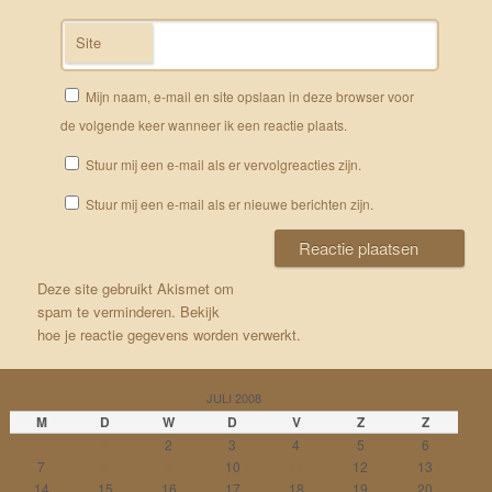
Site
Mijn naam, e-mail en site opslaan in deze browser voor
de volgende keer wanneer ik een reactie plaats.
Stuur mij een e-mail als er vervolgreacties zijn.
Stuur mij een e-mail als er nieuwe berichten zijn.
Deze site gebruikt Akismet om
spam te verminderen.
Bekijk
hoe je reactie gegevens worden verwerkt
.
JULI 2008
M
D
W
D
V
Z
Z
1
2
3
4
5
6
7
8
9
10
11
12
13
14
15
16
17
18
19
20