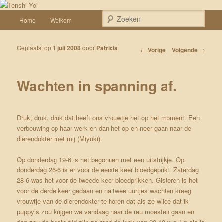
Spring naar de primaire inhoud
Een weblog over onze Shiba’s (Keiko, Rontu, Miyuki, Tatsu en Yumi)
Hoofdmenu
Zoek
Home
Welkom
Tenshi Yoi
Geplaatst op
1 juli 2008
door
Patricia
Bericht navigatie
←
Vorige
Volgende
→
Wachten in spanning af.
Druk, druk, druk dat heeft ons vrouwtje het op het moment. Een
verbouwing op haar werk en dan het op en neer gaan naar de
dierendokter met mij (Miyuki).
Op donderdag 19-6 is het begonnen met een uitstrijkje. Op
donderdag 26-6 is er voor de eerste keer bloedgeprikt. Zaterdag
28-6 was het voor de tweede keer bloedprikken. Gisteren is het
voor de derde keer gedaan en na twee uurtjes wachten kreeg
vrouwtje van de dierendokter te horen dat als ze wilde dat ik
puppy’s zou krijgen we vandaag naar de reu moesten gaan en
dan zou de beste tijd zijn zo rond de klok van 20.10 uur. En als je