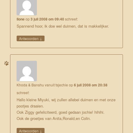
Ilone
op
3 juli 2008 om 09:40
schreef:
Spannend hoor, ik doe wel duimen, dat is makkelijker.
↓
Antwoorden
Khoda & Banshu vanuit tsjechie
op
6 juli 2008 om 20:38
schreef:
Hallo kleine Miyuki, wij zullen allebei duimen en met onze
pootjes draaien.
Ook Ziggy gefeliciteerd, goed gedaan jochie! hihihi.
Ook de groetjes van Anita,Ronald,en Colin.
↓
Antwoorden