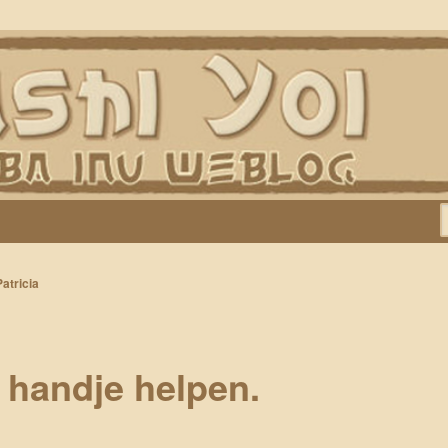
Keiko, Rontu, Miyuki, Tatsu en Yumi)
Patricia
 handje helpen.