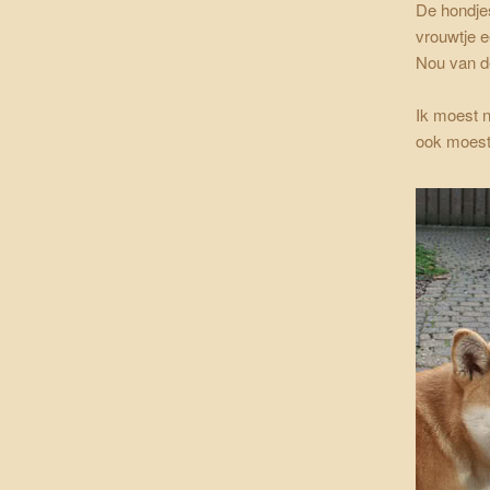
De hondje
vrouwtje e
Nou van de
Ik moest n
ook moest 