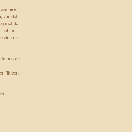
haar hele
; van dat
bij met de
n heb en
te zien en
ar te maken
en (ik ben
 de