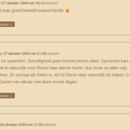
p
27 oktober 2004 om 18:14
schreef:
t was goed bedoeld waarschijnlijk
↓
orden
op
27 oktober 2004 om 21:06
schreef:
d ze superslim. Gezelligheid gaat immers boven alles. Opruimen kan a
et is natuurlijk voor Rontu haar eerste herfst, dus moet ze alles nog
ken. Zo sociaal als Keiko is, wil zij Rontu daar natuurlijk bij helpen. Li
Geniet van elkaar met deze mooie dagen.
↓
orden
p
28 oktober 2004 om 11:26
schreef: