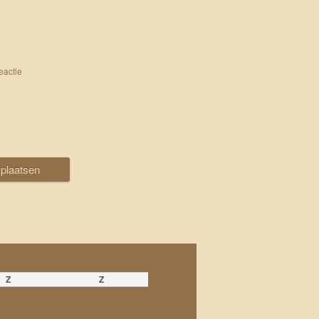
eactie
Z
Z
2
3
9
10