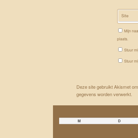
Site
Mijn naa
plaats.
Stuur mi
Stuur mi
Deze site gebruikt Akismet o
gegevens worden verwerkt
.
M
D
4
5