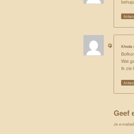
behupz
Antwo
Khoda
Bofkont
Wat ga
Ik zie 
Antwo
Geef 
Je e-mailad