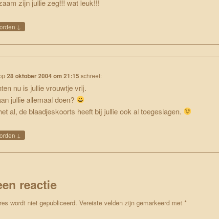
aam zijn jullie zeg!!! wat leuk!!!
↓
orden
op
28 oktober 2004 om 21:15
schreef:
en nu is jullie vrouwtje vrij.
an jullie allemaal doen?
het al, de blaadjeskoorts heeft bij jullie ook al toegeslagen.
↓
orden
een reactie
res wordt niet gepubliceerd.
Vereiste velden zijn gemarkeerd met
*