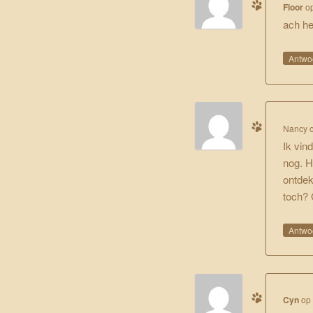
Floor
o
ach he
Antwo
Nancy
Ik vin
nog. H
ontdek
toch? 
Antwo
Cyn
o