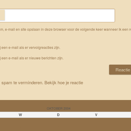
m, e-mail en site opslaan in deze browser voor de volgende keer wanneer ik een r
j een e-mail als er vervolgreacties zijn.
j een e-mail als er nieuwe berichten zijn.
m spam te verminderen.
Bekijk hoe je reactie
OKTOBER 2004
W
D
V
1
6
7
8