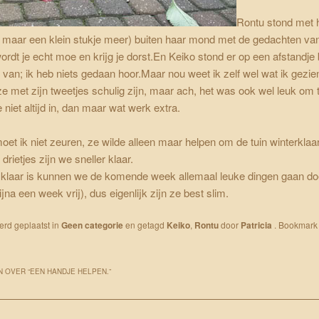
Rontu stond met 
is maar een klein stukje meer) buiten haar mond met de gedachten van
wordt je echt moe en krijg je dorst.En Keiko stond er op een afstandje 
van; ik heb niets gedaan hoor.Maar nou weet ik zelf wel wat ik gezie
 ze met zijn tweetjes schulig zijn, maar ach, het was ook wel leuk om 
e niet altijd in, dan maar wat werk extra.
moet ik niet zeuren, ze wilde alleen maar helpen om de tuin winterkla
drietjes zijn we sneller klaar.
 klaar is kunnen we de komende week allemaal leuke dingen gaan do
jna een week vrij), dus eigenlijk zijn ze best slim.
werd geplaatst in
Geen categorie
en getagd
Keiko
,
Rontu
door
Patricia
. Bookmark
 OVER “
EEN HANDJE HELPEN.
”