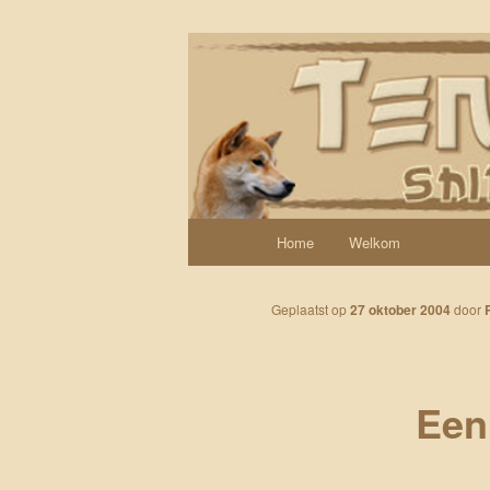
Spring naar de primaire inhoud
Een weblog over onze Shiba’s (
Tenshi Yoi
Hoofdmenu
Home
Welkom
Geplaatst op
27 oktober 2004
door
Een