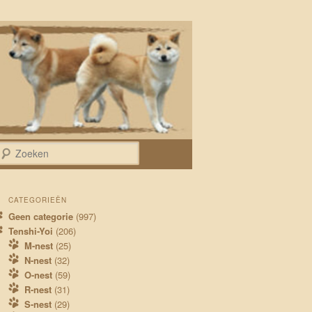
Zoeken
CATEGORIEËN
Geen categorie
(997)
Tenshi-Yoi
(206)
M-nest
(25)
N-nest
(32)
O-nest
(59)
R-nest
(31)
S-nest
(29)