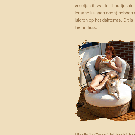
velletje zit (wat tot 1 uurtje l
iemand kunnen doen) hebben w
luieren op het dakterras. Dit i
hier in huis.
Hier lig ik (Rontu) lekker bij he