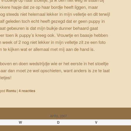
kkere hapje dat ze op haar bordje heeft liggen, maar
eeds niet helemaal lekker in mijn velletje en dit terwijl
alf geleden toch echt heeft gezegd dat er geen puppy in
gaat gebeuren is dat mijn buikje dunner behaard gaat
eer toen ik puppy’s kreeg ook. Vrouwtje en baasje hebben
week of 2 nog niet lekker in mijn velletje zit ze een foto
 te kijken wat er allemaal met mij aan de hand is.
oven en doen wedstrijdje wie er het eerste in het stoeltje
, maar dan moet ze wel opschieten, want anders is ze te laat
ietjes!
ged
Rontu
|
4
reacties
APRIL 2007
W
D
V