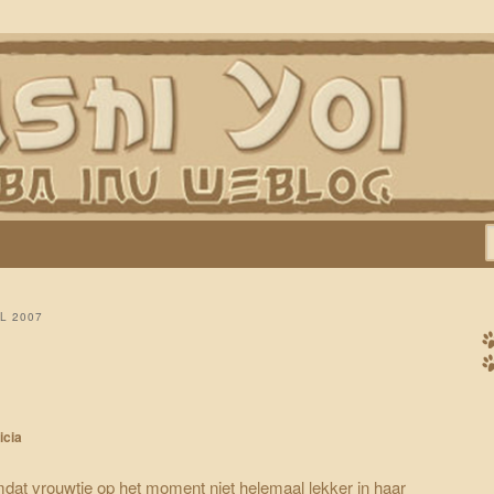
Keiko, Rontu, Miyuki, Tatsu en Yumi)
L 2007
icia
dat vrouwtje op het moment niet helemaal lekker in haar