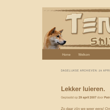
Spring naar de primaire inhoud
Spring naar de secundaire inhoud
Een weblog over onze Shiba’s (
Tenshi Yoi
Hoofdmenu
Home
Welkom
DAGELIJKSE ARCHIEVEN:
29 APRI
Lekker luieren.
Geplaatst op
29 april 2007
door
Patr
Zo daar zijn we weer eens! Om