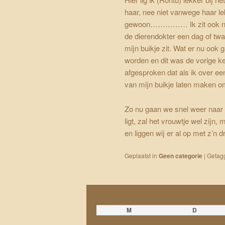
haar, nee niet vanwege haar le
gewoon…………… Ik zit ook nog st
de dierendokter een dag of twa
mijn buikje zit. Wat er nu ook 
worden en dit was de vorige k
afgesproken dat als ik over een 
van mijn buikje laten maken om
Zo nu gaan we snel weer naar b
ligt, zal het vrouwtje wel zijn
en liggen wij er al op met z’n dr
Geplaatst in
Geen categorie
|
Getag
M
D