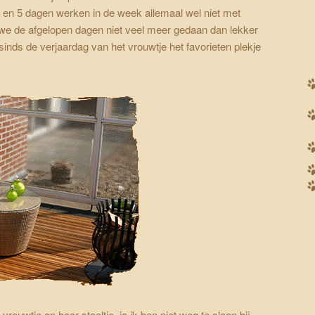
ater en 5 dagen werken in de week allemaal wel niet met
e de afgelopen dagen niet veel meer gedaan dan lekker
s sinds de verjaardag van het vrouwtje het favorieten plekje
t vrouwtje op haar stoeltje, ja ik ben niet weg te slaan bij