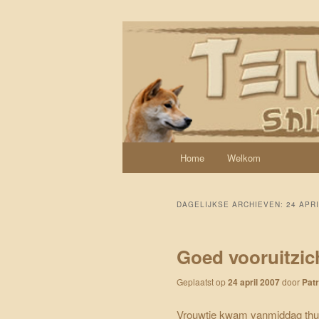
Spring naar de primaire inhoud
Spring naar de secundaire inhoud
Een weblog over onze Shiba’s (
Tenshi Yoi
Hoofdmenu
Home
Welkom
DAGELIJKSE ARCHIEVEN:
24 APRI
Goed vooruitzic
Geplaatst op
24 april 2007
door
Patr
Vrouwtje kwam vanmiddag thuis 