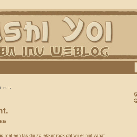
Keiko, Rontu, Miyuki, Tatsu en Yumi)
L 2007
ht.
icia
met een tas die zo lekker rook dat wij er niet vanaf