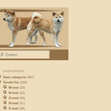
Zoeken
CATEGORIEËN
Geen categorie
(997)
Tenshi-Yoi
(206)
M-nest
(25)
N-nest
(32)
O-nest
(59)
R-nest
(31)
S-nest
(29)