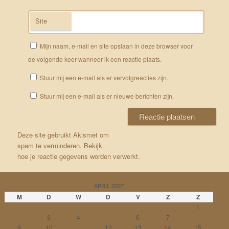
Site
Mijn naam, e-mail en site opslaan in deze browser voor
de volgende keer wanneer ik een reactie plaats.
Stuur mij een e-mail als er vervolgreacties zijn.
Stuur mij een e-mail als er nieuwe berichten zijn.
Deze site gebruikt Akismet om
spam te verminderen.
Bekijk
hoe je reactie gegevens worden verwerkt
.
APRIL 2007
M
D
W
D
V
Z
Z
1
2
3
4
5
6
7
8
9
10
11
12
13
14
15