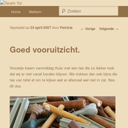
Spring naar de primaire inhoud
Een weblog over onze Shiba’s (Keiko, Rontu, Miyuki, Tatsu en Yumi)
Hoofdmenu
Zoek
Home
Welkom
Tenshi Yoi
Geplaatst op
24 april 2007
door
Patricia
Bericht navigatie
←
Vorige
Volgende
→
Goed vooruitzicht.
Vrouwtje kwam vanmiddag thuis met een tas die zo lekker rook
dat wij er niet vanaf konden blijven. We trokken dan ook bijna die
tas van tafel af om te kijken wat er allemaal wel niet in zat. Nou
dit dus.