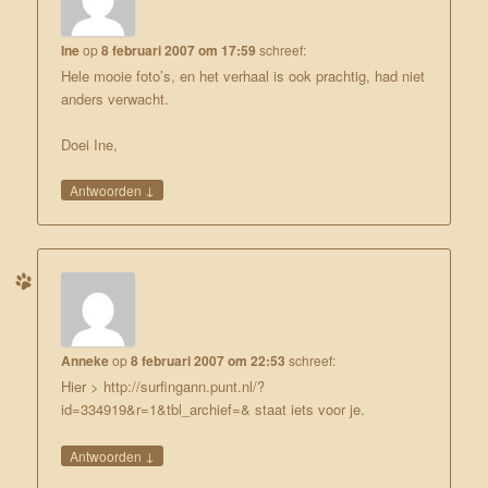
Ine
op
8 februari 2007 om 17:59
schreef:
Hele mooie foto’s, en het verhaal is ook prachtig, had niet
anders verwacht.
Doei Ine,
↓
Antwoorden
Anneke
op
8 februari 2007 om 22:53
schreef:
Hier >
http://surfingann.punt.nl/?
id=334919&r=1&tbl_archief=&
staat iets voor je.
↓
Antwoorden