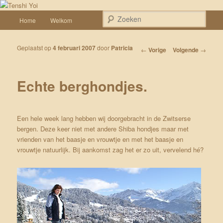
Spring naar de primaire inhoud
Een weblog over onze Shiba’s (Keiko, Rontu, Miyuki, Tatsu en Yumi)
Hoofdmenu
Zoek
Home
Welkom
Tenshi Yoi
Geplaatst op
4 februari 2007
door
Patricia
Bericht navigatie
←
Vorige
Volgende
→
Echte berghondjes.
Een hele week lang hebben wij doorgebracht in de Zwitserse
bergen. Deze keer niet met
andere Shiba hondjes
maar met
vrienden van het baasje en vrouwtje en met het baasje en
vrouwtje natuurlijk. Bij aankomst zag het er zo uit, vervelend hé?