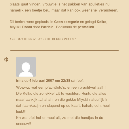
plaats gaat vinden, vrouwtje is het pakken van spulletjes nu
namelijk een beetje beu, maar dat kan ook weer snel veranderen.
Dit bericht werd geplaatst in
Geen categorie
en getagd
Keiko
,
Miyuki
,
Rontu
door
Patricia
. Bookmark de
permalink
.
8 GEDACHTEN OVER “
ECHTE BERGHONDJES.
”
irma
op
4 februari 2007 om 22:38
schreef:
Wowww, wat een prachtfoto’s, en een prachtverhaal!!!
Die Keiko die zo lekker zit te wachten, Rontu die alles
maar aankijkt…hahah, en die gekke Miyuki natuurlijk in
dat raamkozijn en slapend op de kaart, hahah, echt heel
leuk!!!
En wat ziet het er mooi uit, zo met die hondjes in de
sneeuw!!