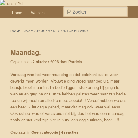
Spring naar de primaire inhoud
Spring naar de secundaire inhoud
Een weblog over onze Shiba’s (Keiko, Rontu, Miyuki, Tatsu en Yumi)
Hoofdmenu
Zoek
Home
Welkom
Tenshi Yoi
DAGELIJKSE ARCHIEVEN:
2 OKTOBER 2006
Maandag.
Geplaatst op
2 oktober 2006
door
Patricia
Vandaag was het weer maandag en dat betekent dat er weer
gewerkt moet worden. Vrouwtje ging vroeg haar bed uit, maar
baasje bleef maar in zijn bedje liggen, sterker nog hij ging niet
werken en ging na ons uit te hebben gelaten weer naar zijn bedje
toe en wij mochten alledrie mee. Joepie!!!! Verder hebben we dus
een heerlijk lui dagje gehad, maar dat mag ook weer wel eens.
Ook school was er vanavond niet bij, dus het was een maandag
zoals er niet veel zijn hier in huis. een dagje niksen, heerlijk!!!
Geplaatst in
Geen categorie
|
4
reacties