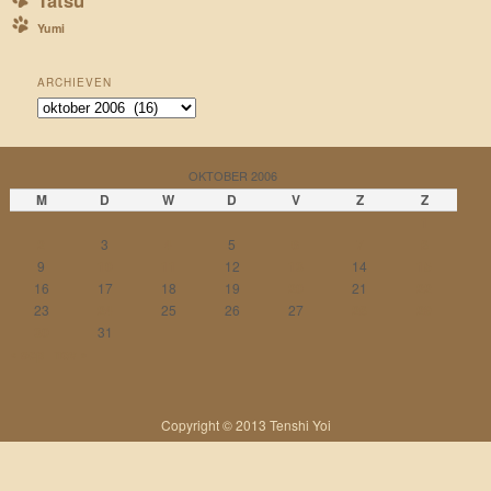
Tatsu
Yumi
ARCHIEVEN
Archieven
OKTOBER 2006
M
D
W
D
V
Z
Z
1
2
3
4
5
6
7
8
9
10
11
12
13
14
15
16
17
18
19
20
21
22
23
24
25
26
27
28
29
30
31
« sep
nov »
Copyright © 2013 Tenshi Yoi