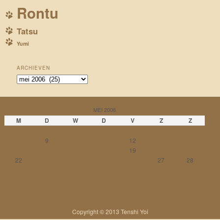
Rontu
Tatsu
Yumi
ARCHIEVEN
Archieven
MEI 2006
M
D
W
D
V
Z
Z
1
2
3
4
5
6
7
8
9
10
11
12
13
14
15
16
17
18
19
20
21
22
23
24
25
26
27
28
29
30
31
« apr
jun »
Copyright © 2013 Tenshi Yoi