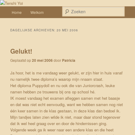
Spring naar de primaire inhoud
Spring naar de secundaire inhoud
Een weblog over onze Shiba’s (Keiko, Rontu, Miyuki, Tatsu en Yumi)
Hoofdmenu
Zoek
Home
Welkom
Tenshi Yoi
DAGELIJKSE ARCHIEVEN:
20 MEI 2006
Gelukt!
Geplaatst op
20 mei 2006
door
Patricia
Ja hoor, het is me vandaag weer gelukt, er zijn hier in huis vanaf
nu namelijk twee diploma’s waarop mijn nnaam staat.
Het
diploma Puppydoll
en nu ook die van Juniorcrash, leuke
namen hebben ze trouwens bij ons op school hé.
IK moest vandaag het examen afleggen samen met het baasje
en dat was niet echt eenvoudig, want we hebben samen nog niet
één keer samen in de klas gestaan, in deze klas dan bedoel ik.
Mijn tandjes laten zien wilde ik niet, maar daar stond tegenover
dat ik wel heel graag over en door de hindernissen ging.
Volgende week ga ik weer naar een andere klas en die heet