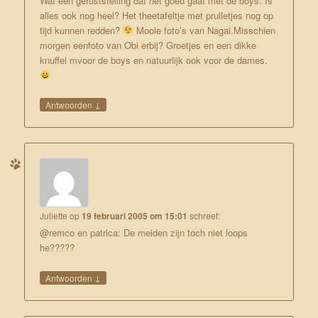
Wat een geruststelling dat het goed gaat met de boys. Is
alles ook nog heel? Het theetafeltje met prulletjes nog op
tijd kunnen redden?
Mooie foto’s van Nagai.Misschien
morgen eenfoto van Obi erbij? Groetjes en een dikke
knuffel mvoor de boys en natuurlijk ook voor de dames.
↓
Antwoorden
Juliette
op
19 februari 2005 om 15:01
schreef:
@remco en patrica: De meiden zijn toch niet loops
he?????
↓
Antwoorden