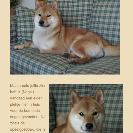
Maar zoals jullie zien
heb ik (Nagai)
vandaag een eigen
plekje hier in huis
voor de komende
dagen gevonden. Net
zoals de
speelgoedbak, die is