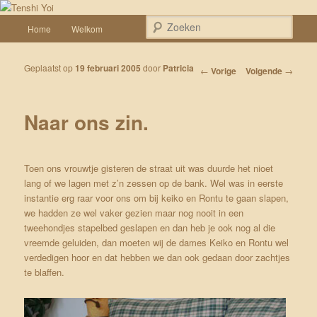
Spring naar de primaire inhoud
Een weblog over onze Shiba’s (Keiko, Rontu, Miyuki, Tatsu en Yumi)
Hoofdmenu
Zoek
Home
Welkom
Tenshi Yoi
Geplaatst op
19 februari 2005
door
Patricia
Bericht navigatie
←
Vorige
Volgende
→
Naar ons zin.
Toen ons vrouwtje gisteren de straat uit was duurde het nioet
lang of we lagen met z’n zessen op de bank. Wel was in eerste
instantie erg raar voor ons om bij keiko en Rontu te gaan slapen,
we hadden ze wel vaker gezien maar nog nooit in een
tweehondjes stapelbed geslapen en dan heb je ook nog al die
vreemde geluiden, dan moeten wij de dames Keiko en Rontu wel
verdedigen hoor en dat hebben we dan ook gedaan door zachtjes
te blaffen.