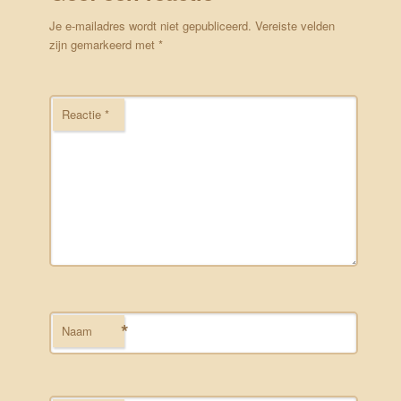
Je e-mailadres wordt niet gepubliceerd.
Vereiste velden
zijn gemarkeerd met
*
Reactie
*
*
Naam