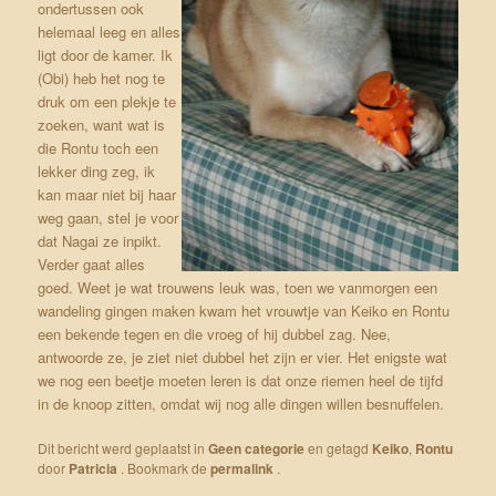
ondertussen ook
helemaal leeg en alles
ligt door de kamer. Ik
(Obi) heb het nog te
druk om een plekje te
zoeken, want wat is
die Rontu toch een
lekker ding zeg, ik
kan maar niet bij haar
weg gaan, stel je voor
dat Nagai ze inpikt.
Verder gaat alles
goed. Weet je wat trouwens leuk was, toen we vanmorgen een
wandeling gingen maken kwam het vrouwtje van Keiko en Rontu
een bekende tegen en die vroeg of hij dubbel zag. Nee,
antwoorde ze, je ziet niet dubbel het zijn er vier. Het enigste wat
we nog een beetje moeten leren is dat onze riemen heel de tijfd
in de knoop zitten, omdat wij nog alle dingen willen besnuffelen.
Dit bericht werd geplaatst in
Geen categorie
en getagd
Keiko
,
Rontu
door
Patricia
. Bookmark de
permalink
.