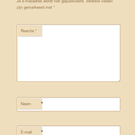
Je e-mailadres wordt niet gepubliceerd.
Vereiste velden
zijn gemarkeerd met
*
Reactie
*
*
Naam
*
E-mail