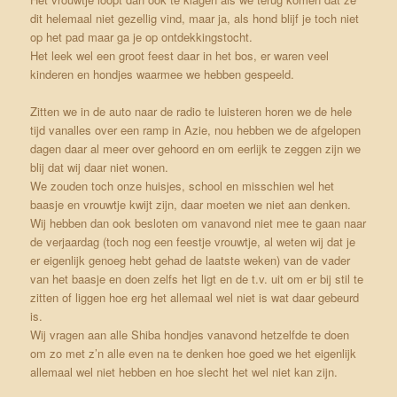
dit helemaal niet gezellig vind, maar ja, als hond blijf je toch niet
op het pad maar ga je op ontdekkingstocht.
Het leek wel een groot feest daar in het bos, er waren veel
kinderen en hondjes waarmee we hebben gespeeld.
Zitten we in de auto naar de radio te luisteren horen we de hele
tijd vanalles over een ramp in Azie, nou hebben we de afgelopen
dagen daar al meer over gehoord en om eerlijk te zeggen zijn we
blij dat wij daar niet wonen.
We zouden toch onze huisjes, school en misschien wel het
baasje en vrouwtje kwijt zijn, daar moeten we niet aan denken.
Wij hebben dan ook besloten om vanavond niet mee te gaan naar
de verjaardag (toch nog een feestje vrouwtje, al weten wij dat je
er eigenlijk genoeg hebt gehad de laatste weken) van de vader
van het baasje en doen zelfs het ligt en de t.v. uit om er bij stil te
zitten of liggen hoe erg het allemaal wel niet is wat daar gebeurd
is.
Wij vragen aan alle Shiba hondjes vanavond hetzelfde te doen
om zo met z’n alle even na te denken hoe goed we het eigenlijk
allemaal wel niet hebben en hoe slecht het wel niet kan zijn.