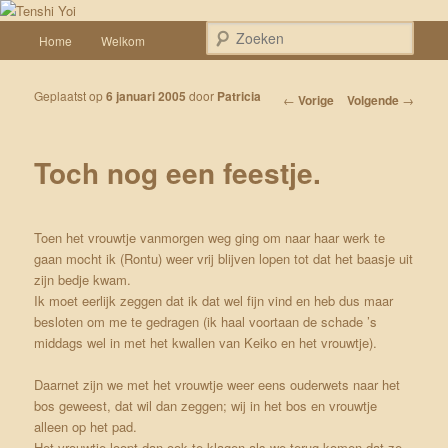
Spring naar de primaire inhoud
Een weblog over onze Shiba’s (Keiko, Rontu, Miyuki, Tatsu en Yumi)
Hoofdmenu
Zoek
Home
Welkom
Tenshi Yoi
Geplaatst op
6 januari 2005
door
Patricia
Bericht navigatie
←
Vorige
Volgende
→
Toch nog een feestje.
Toen het vrouwtje vanmorgen weg ging om naar haar werk te
gaan mocht ik (Rontu) weer vrij blijven lopen tot dat het baasje uit
zijn bedje kwam.
Ik moet eerlijk zeggen dat ik dat wel fijn vind en heb dus maar
besloten om me te gedragen (ik haal voortaan de schade ’s
middags wel in met het kwallen van Keiko en het vrouwtje).
Daarnet zijn we met het vrouwtje weer eens ouderwets naar het
bos geweest, dat wil dan zeggen; wij in het bos en vrouwtje
alleen op het pad.
Het vrouwtje loopt dan ook te klagen als we terug komen dat ze