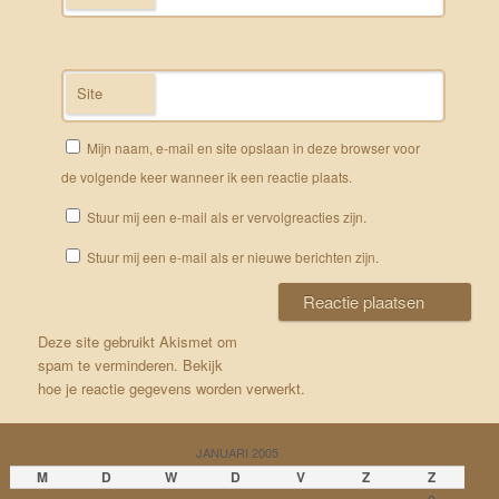
Site
Mijn naam, e-mail en site opslaan in deze browser voor
de volgende keer wanneer ik een reactie plaats.
Stuur mij een e-mail als er vervolgreacties zijn.
Stuur mij een e-mail als er nieuwe berichten zijn.
Deze site gebruikt Akismet om
spam te verminderen.
Bekijk
hoe je reactie gegevens worden verwerkt
.
JANUARI 2005
M
D
W
D
V
Z
Z