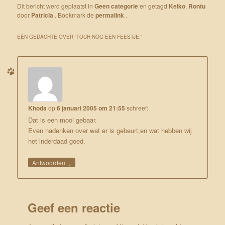
Dit bericht werd geplaatst in
Geen categorie
en getagd
Keiko
,
Rontu
door
Patricia
. Bookmark de
permalink
.
EÉN GEDACHTE OVER “
TOCH NOG EEN FEESTJE.
”
Khoda
op
6 januari 2005 om 21:55
schreef:
Dat is een mooi gebaar.
Even nadenken over wat er is gebeurt,en wat hebben wij
het inderdaad goed.
↓
Antwoorden
Geef een reactie