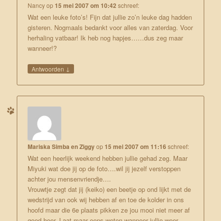
Nancy
op
15 mei 2007 om 10:42
schreef:
Wat een leuke foto’s! Fijn dat jullie zo’n leuke dag hadden
gisteren. Nogmaals bedankt voor alles van zaterdag. Voor
herhaling vatbaar! Ik heb nog hapjes……dus zeg maar
wanneer!?
↓
Antwoorden
Mariska Simba en Ziggy
op
15 mei 2007 om 11:16
schreef:
Wat een heerlijk weekend hebben jullie gehad zeg. Maar
Miyuki wat doe jij op de foto….wil jij jezelf verstoppen
achter jou mensenvriendje….
Vrouwtje zegt dat jij (keiko) een beetje op ond lijkt met de
wedstrijd van ook wij hebben af en toe de kolder in ons
hoofd maar die 6e plaats pikken ze jou mooi niet meer af
goed hoor. Laat maar eens weten wanneer jullie weer