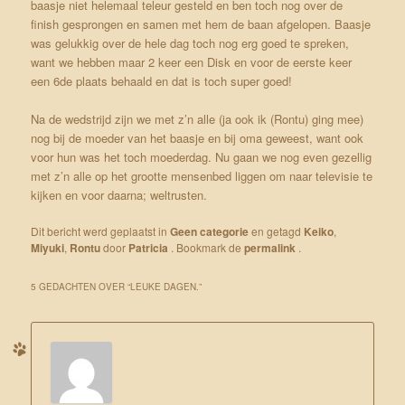
baasje niet helemaal teleur gesteld en ben toch nog over de
finish gesprongen en samen met hem de baan afgelopen. Baasje
was gelukkig over de hele dag toch nog erg goed te spreken,
want we hebben maar 2 keer een Disk en voor de eerste keer
een 6de plaats behaald en dat is toch super goed!
Na de wedstrijd zijn we met z’n alle (ja ook ik (Rontu) ging mee)
nog bij de moeder van het baasje en bij oma geweest, want ook
voor hun was het toch moederdag. Nu gaan we nog even gezellig
met z’n alle op het grootte mensenbed liggen om naar televisie te
kijken en voor daarna; weltrusten.
Dit bericht werd geplaatst in
Geen categorie
en getagd
Keiko
,
Miyuki
,
Rontu
door
Patricia
. Bookmark de
permalink
.
5 GEDACHTEN OVER “
LEUKE DAGEN.
”