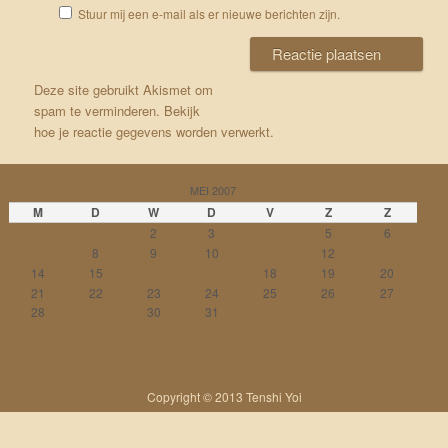
Stuur mij een e-mail als er nieuwe berichten zijn.
Deze site gebruikt Akismet om
spam te verminderen.
Bekijk
hoe je reactie gegevens worden verwerkt
.
MEI 2007
M
D
W
D
V
Z
Z
1
2
3
4
5
6
7
8
9
10
11
12
13
14
15
16
17
18
19
20
21
22
23
24
25
26
27
28
29
30
31
« apr
jun »
Copyright © 2013 Tenshi Yoi