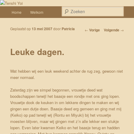
Spring naar de primaire inhoud
Een weblog over onze Shiba’s (Keiko, Rontu, Miyuki, Tatsu en Yumi)
Hoofdmenu
Zoek
Home
Welkom
Tenshi Yoi
Geplaatst op
13 mei 2007
door
Patricia
Bericht navigatie
←
Vorige
Volgende
→
Leuke dagen.
Wat hebben wij een leuk weekend achter de rug zeg, gewoon niet
meer normaal.
Zaterdag zijn we simpel begonnen, vrouwtje deed wat
boodschappen terwijl het baasje een rondje met ons ging lopen.
Vrouwtje dook de keuken in om lekkere dingen te maken en wij
gingen een dutje doen. Baasje deed erg gemeen en ging met mij
(Keiko) op pad terwijl wij (Rontu en Miyuki) bij het vrouwtje
moesten blijven, maar wij gingen met z’n alle lekker een stukje
lopen. Even later kwamen Keiko en het baasje terug en hadden
een verrassing. Met hun kwamen namelijk Nancy, Quinty en