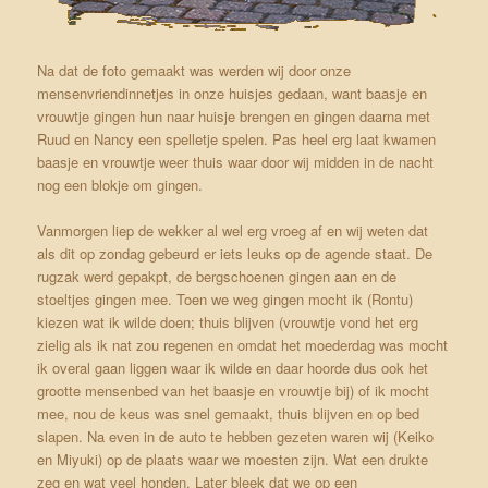
Na dat de foto gemaakt was werden wij door onze
mensenvriendinnetjes in onze huisjes gedaan, want baasje en
vrouwtje gingen hun naar huisje brengen en gingen daarna met
Ruud en Nancy een spelletje spelen. Pas heel erg laat kwamen
baasje en vrouwtje weer thuis waar door wij midden in de nacht
nog een blokje om gingen.
Vanmorgen liep de wekker al wel erg vroeg af en wij weten dat
als dit op zondag gebeurd er iets leuks op de agende staat. De
rugzak werd gepakpt, de bergschoenen gingen aan en de
stoeltjes gingen mee. Toen we weg gingen mocht ik (Rontu)
kiezen wat ik wilde doen; thuis blijven (vrouwtje vond het erg
zielig als ik nat zou regenen en omdat het moederdag was mocht
ik overal gaan liggen waar ik wilde en daar hoorde dus ook het
grootte mensenbed van het baasje en vrouwtje bij) of ik mocht
mee, nou de keus was snel gemaakt, thuis blijven en op bed
slapen. Na even in de auto te hebben gezeten waren wij (Keiko
en Miyuki) op de plaats waar we moesten zijn. Wat een drukte
zeg en wat veel honden. Later bleek dat we op een