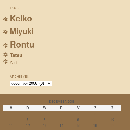
TAGS
Keiko
Miyuki
Rontu
Tatsu
Yumi
ARCHIEVEN
Archieven
DECEMBER 2006
M
D
W
D
V
Z
Z
1
2
3
4
5
6
7
8
9
10
11
12
13
14
15
16
17