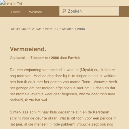
Spring naar de primaire inhoud
Spring naar de secundaire inhoud
Een weblog over onze Shiba’s (Keiko, Rontu, Miyuki, Tatsu en Yumi)
Hoofdmenu
Zoek
Home
Welkom
Tenshi Yoi
DAGELIJKSE ARCHIEVEN:
7 DECEMBER 2006
Vermoeiend.
Geplaatst op
7 december 2006
door
Patricia
Dat een verjaardag vermoeiend is weet ik (Miyuki) nu, ik ben er
nog moe van. Heel de dag door lig ik te slapen en als ik wakker
ben ben ik druk met het pesten van mama Rontu. Vrouwtje heeft
net gezegd dat het morgen afgelopen is met het lui doen en dat
het nromale leventje weer gaat beginnen, wat ze daar toch mee
bedoeld, ik zie het wel.
Sinterklaas schijnt naar huis gegaan te zijn en de Kerstman
schijnt voor de deur te staan. Wat is dit toch voor een periode in
het jaar, al die mensen in rode pakken? Vrouwtje zegt ook nog