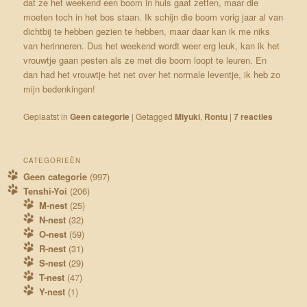
dat ze het weekend een boom in huis gaat zetten, maar die
moeten toch in het bos staan. Ik schijn die boom vorig jaar al van
dichtbij te hebben gezien te hebben, maar daar kan ik me niks
van herinneren. Dus het weekend wordt weer erg leuk, kan ik het
vrouwtje gaan pesten als ze met die boom loopt te leuren. En
dan had het vrouwtje het net over het normale leventje, ik heb zo
mijn bedenkingen!
Geplaatst in
Geen categorie
|
Getagged
Miyuki
,
Rontu
|
7
reacties
CATEGORIEËN
Geen categorie
(997)
Tenshi-Yoi
(206)
M-nest
(25)
N-nest
(32)
O-nest
(59)
R-nest
(31)
S-nest
(29)
T-nest
(47)
Y-nest
(1)