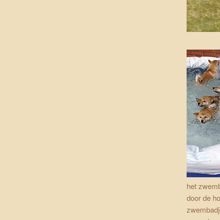
het zwemb
door de ho
zwembadje 