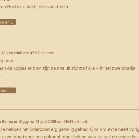
an Bobbie + Veel Liefs van Judith
↓
orden
p
13 juni 2006 om 07:07
schreef:
ig hoor.
an de kopjes te zien zijn ze niet uit zichzelf alle 4 in het zwembadje
n.
↓
orden
a Simba en Ziggy
op
13 juni 2006 om 08:49
schreef:
llie hebben het inderdaad erg gezellig gehad. Ons vrouwtje heeft vorig
n zwembad voor ons gekocht maar helaas was ze zelf de enige die 