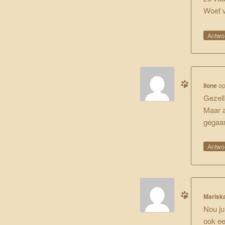
Woef v
Antwo
Ilone
o
Gezell
Maar a
gegaa
Antwo
Marisk
Nou ju
ook ee