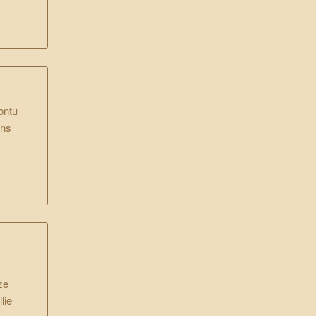
ontu
ons
ze
lie