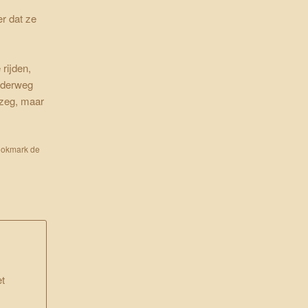
r dat ze
rijden,
onderweg
 zeg, maar
ookmark de
et