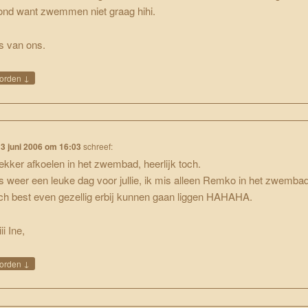
ond want zwemmen niet graag hihi.
s van ons.
↓
orden
13 juni 2006 om 16:03
schreef:
ekker afkoelen in het zwembad, heerlijk toch.
s weer een leuke dag voor jullie, ik mis alleen Remko in het zwembad
ch best even gezellig erbij kunnen gaan liggen HAHAHA.
iii Ine,
↓
orden