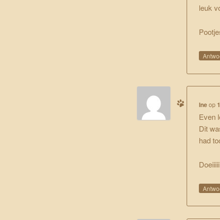
leuk v
Pootje
Antwo
Ine
op
Even l
Dit wa
had to
Doeiiiii
Antwo