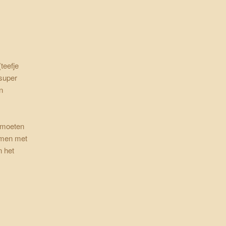
teefje
super
n
n moeten
amen met
n het