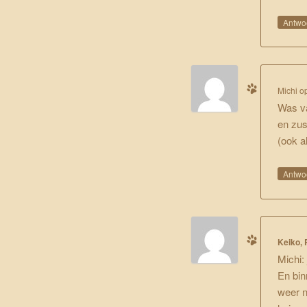
Antwo
Michi
o
Was va
en zus
(ook a
Antwo
Keiko, 
Michi:
En bin
weer n