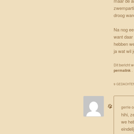
maar de an
zwemparti
droog war
Na nog een
want daar 
hebben we
ja wat wil 
Dit bericht 
permalink
.
9 GEDACHTEN
gerrie
o
hihi, 
we heb
eindeli