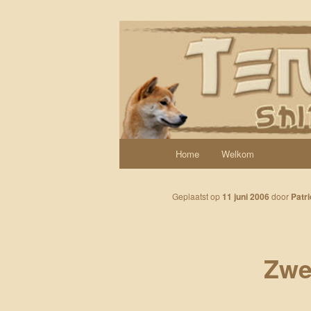
Spring naar de primaire inhoud
Een weblog over onze Shiba’s (
Tenshi Yoi
Hoofdmenu
Home
Welkom
Geplaatst op
11 juni 2006
door
Patri
Zw