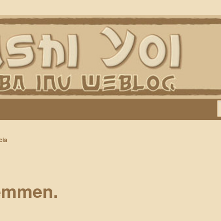
Keiko, Rontu, Miyuki, Tatsu en Yumi)
cia
emmen.