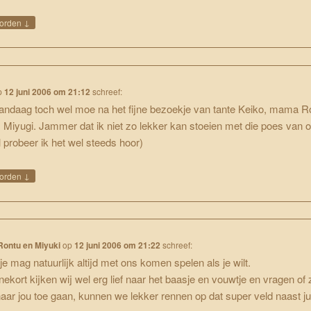
↓
orden
p
12 juni 2006 om 21:12
schreef:
ndaag toch wel moe na het fijne bezoekje van tante Keiko, mama R
 Miyugi. Jammer dat ik niet zo lekker kan stoeien met die poes van 
l probeer ik het wel steeds hoor)
↓
orden
Rontu en Miyuki
op
12 juni 2006 om 21:22
schreef:
 je mag natuurlijk altijd met ons komen spelen als je wilt.
nekort kijken wij wel erg lief naar het baasje en vouwtje en vragen of 
aar jou toe gaan, kunnen we lekker rennen op dat super veld naast jul