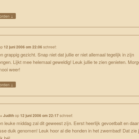
↓
orden
op
12 juni 2006 om 22:06
schreef:
 grappig gezicht. Snap niet dat jullie er niet allemaal tegelijk in zijn
ngen. Lijkt mee helemaal geweldig! Leuk jullie te zien genieten. Mor
mooi weer!
↓
orden
+ Judith
op
12 juni 2006 om 22:17
schreef:
n leuke middag zal dit geweest zijn. Eerst heerlijk gevoetbalt en daa
isse duik genomen! Leuk hoor al die honden in het zwembad! Dat zie j
k hé!