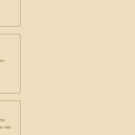
gen
rna
e niet