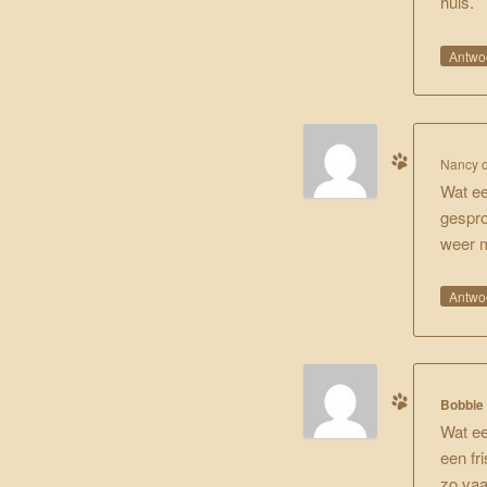
huis.
Antwo
Nancy
Wat een
gespro
weer 
Antwo
Bobbie 
Wat ee
een fr
zo vaa