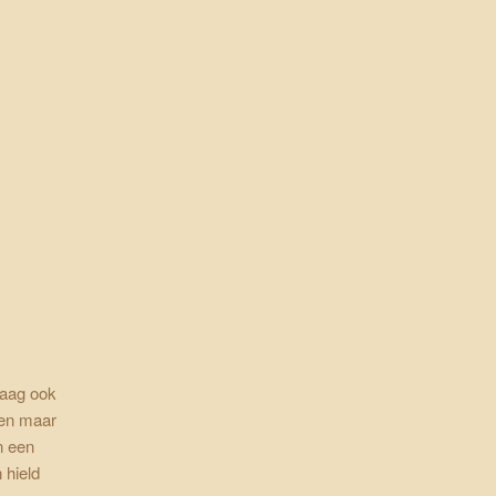
daag ook
sen maar
n een
 hield