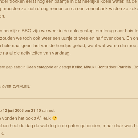
der trokken eerst nog een baantje in dat heerlijke koele water. na de
j moesten ze zich droog rennen en na een zonnebank wisten ze zeke
en.
 heerlijke BBQ zijn we weer in de auto gestapt om terug naar huis te 
zouden we toch ook weer een uurtje of twee en half over doen. En 
 helemaal geen last van de hondjes gehad, want wat waren die moe
je na al die activiteiten van vandaag.
werd geplaatst in
Geen categorie
en getagd
Keiko
,
Miyuki
,
Rontu
door
Patricia
. B
 OVER “
ZWEMMEN.
”
p
12 juni 2006 om 21:10
schreef:
ze vonden het ook zÃ³ leuk
ben heel de dag de web-log in de gaten gehouden, maar daar was h
jk..