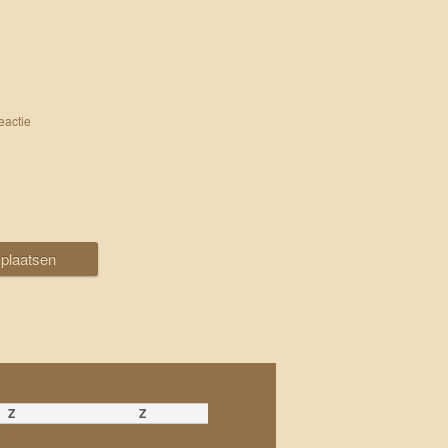
eactie
Z
Z
6
7