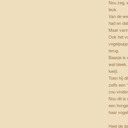
Nou zeg, 
leuk.
Van de w
had en dat
Maar vanmo
Ook het vo
vogelpuppy
terug.
Baasje is
wat bleek,
kwijt.
Toen hij d
zelfs een 
zou vinde
Nou dit is
een honger
haar vogel
Heel de da