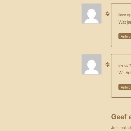
Ilone
o
Wat ja
Antwo
Ine
op
Wij he
Antwo
Geef 
Je e-mailad