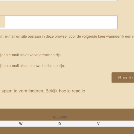
m, e-mail en site opslaan in deze browser voor de volgende keer wanneer ik een r
j een e-mail als er vervolgreacties zijn.
j een e-mail als er nieuwe berichten zijn.
m spam te verminderen.
Bekijk hoe je reactie
MEI 2006
W
D
V
3
4
5