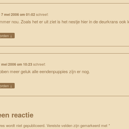
p
7 mei 2006 om 01:02
schreef:
mmer nou. Zoals het er uit ziet is het nestje hier in de deurkrans ook 
↓
orden
7 mei 2006 om 10:23
schreef:
bben meer geluk alle eendenpuppies zijn er nog.
↓
orden
een reactie
res wordt niet gepubliceerd.
Vereiste velden zijn gemarkeerd met
*