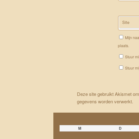
Site
Mijn naa
plaats.
Stuur mi
Stuur mi
Deze site gebruikt Akismet o
gegevens worden verwerkt
.
M
D
1
2