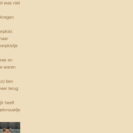
t was niet
ekregen
rpkist.
haar
werpkistje
was en
je waren
ko) ben
weer terug
jk heeft
gelvrouwtje