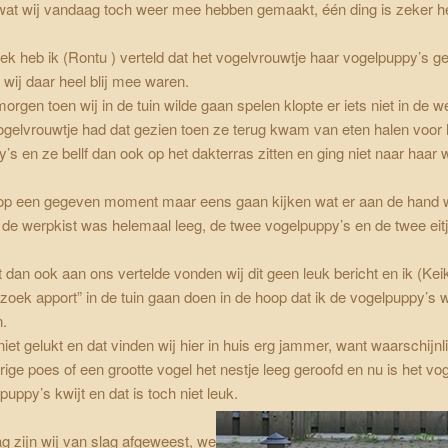
wat wij vandaag toch weer mee hebben gemaakt, één ding is zeker he
eek
heb ik (Rontu ) verteld dat het vogelvrouwtje haar vogelpuppy’s g
 wij daar heel blij mee waren.
rgen toen wij in de tuin wilde gaan spelen klopte er iets niet in de we
gelvrouwtje had dat gezien toen ze terug kwam van eten halen voor 
’s en ze bellf dan ook op het dakterras zitten en ging niet naar haar 
 op een gegeven moment maar eens gaan kijken wat er aan de hand 
 de werpkist was helemaal leeg, de twee vogelpuppy’s en de twee eit
it dan ook aan ons vertelde vonden wij dit geen leuk bericht en ik (Kei
“zoek apport” in de tuin gaan doen in de hoop dat ik de vogelpuppy’s 
n.
 niet gelukt en dat vinden wij hier in huis erg jammer, want waarschijnli
ige poes of een grootte vogel het nestje leeg geroofd en nu is het vo
puppy’s kwijt en dat is toch niet leuk.
g zijn wij van slag afgeweest, we