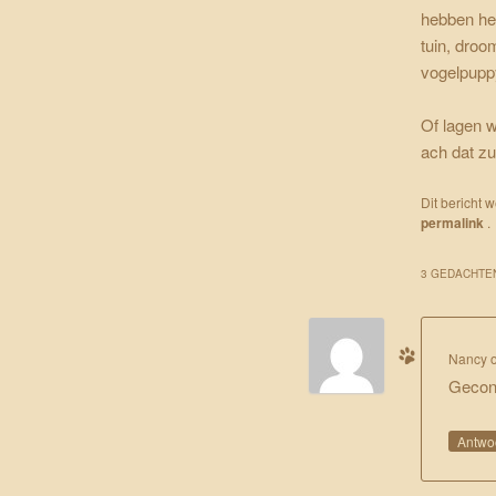
hebben hee
tuin, droo
vogelpupp
Of lagen w
ach dat zul
Dit bericht 
permalink
.
3 GEDACHTEN
Nancy
Gecond
Antwo