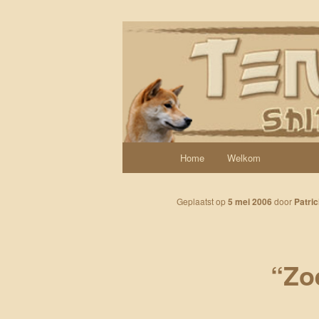
Spring naar de primaire inhoud
Een weblog over onze Shiba’s (
Tenshi Yoi
Hoofdmenu
Home
Welkom
Geplaatst op
5 mei 2006
door
Patric
“Zo