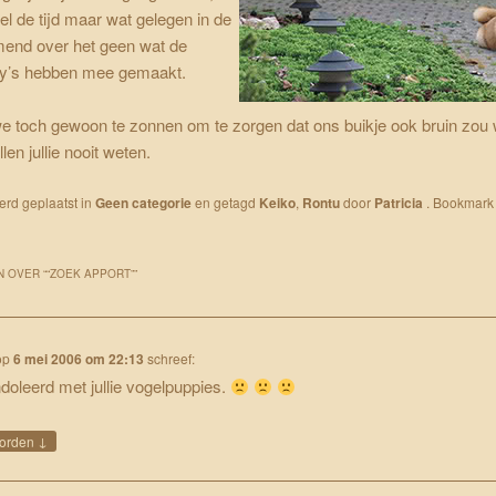
l de tijd maar wat gelegen in de
mend over het geen wat de
y’s hebben mee gemaakt.
e toch gewoon te zonnen om te zorgen dat ons buikje ook bruin zou
len jullie nooit weten.
werd geplaatst in
Geen categorie
en getagd
Keiko
,
Rontu
door
Patricia
. Bookmark
 OVER “
“ZOEK APPORT”
”
op
6 mei 2006 om 22:13
schreef:
oleerd met jullie vogelpuppies.
↓
orden