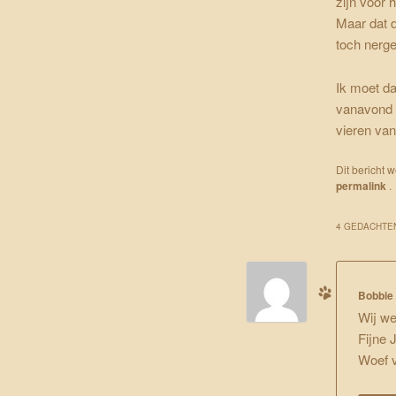
zijn voor 
Maar dat d
toch nerg
Ik moet d
vanavond m
vieren van
Dit bericht 
permalink
.
4 GEDACHTEN
Bobbie 
Wij we
Fijne 
Woef v