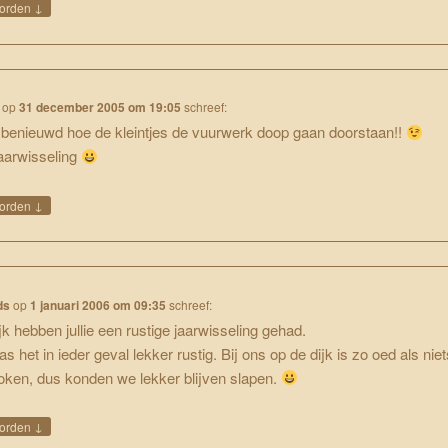
↓
orden
op
31 december 2005 om 19:05
schreef:
 benieuwd hoe de kleintjes de vuurwerk doop gaan doorstaan!!
jaarwisseling
↓
orden
ds
op
1 januari 2006 om 09:35
schreef:
jk hebben jullie een rustige jaarwisseling gehad.
as het in ieder geval lekker rustig. Bij ons op de dijk is zo oed als nie
oken, dus konden we lekker blijven slapen.
↓
orden