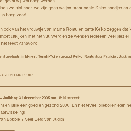
het geval wij wel bang worden.
oen we niet hoor, we zijn geen watjes maar echte Shiba hondjes en d
ens bang voor!
an ook van het vrouwtje van mama Rontu en tante Keiko zeggen dat 
oet uitkijken met het vuurwerk en ze wensen iedereen veel plezier 
 het feest vanavond.
werd geplaatst in
M-nest
,
Tenshi-Yoi
en getagd
Keiko
,
Rontu
door
Patricia
. Bookma
 OVER “
LENIG HOOR.
”
+ Judith
op
31 december 2005 om 18:10
schreef:
nsen jullie een goed en gezond 2006! En niet teveel oliebollen eten hé
Jaarwisseling!
an Bobbie + Veel Liefs van Judith