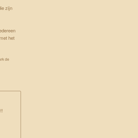
ie zijn
iedereen
met het
rk de
!!