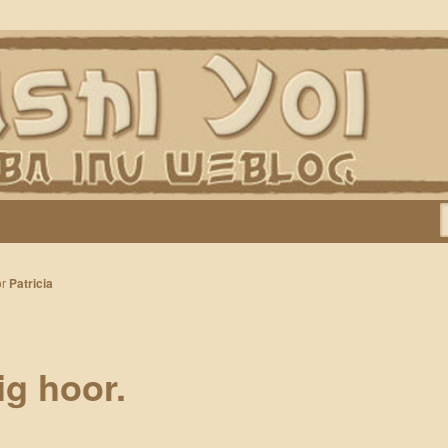
Keiko, Rontu, Miyuki, Tatsu en Yumi)
or
Patricia
ig hoor.