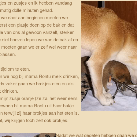
tjes en zusjes en ik hebben vandaag
matig dolle minuten gehad.
 we daar aan beginnen moeten we
erst een plasje doen op de bak en dat
ele van ons al gewoon vanzelf, sterker
 niet hoeven lopen we van de bak af en
 moeten gaan we er zelf wel weer naar
plassen.
tijd om te eten.
 we nog bij mama Rontu melk drinken,
ds vaker gaan we brokjes eten en als
k drinken.
 mijn zusje oranje (ze zal het weer eens
 gewoon bij mama Rontu uit haar bakje
 terwijl zij haar brokjes aan het eten is,
t, wij krijgen toch zelf ook brokjes.
Nadat we wat gegeten hebben gaan we 