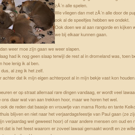
zÂ´n alle spelen.
We vliegen dan met zÂ´n alle door de p
ook al de speeltjes hebben we ondekt.
Ook doen we al aan rangorde en kijken 
we bij elkaar kunnen gaan.
 dan weer moe zijn gaan we weer slapen.
ag had ik nog geen slaap terwijl de rest al in dromeland was, toen b
n hoe lenig ik al ben.
dus, al zeg ik het zelf.
 achter dat ik mijn eigen achterpoot al in mijn bekje vast kon houden
euren er op straat allemaal rare dingen vandaag, er wordt veel lawa
e ons daar wat van aan trekken hoor, maar we horen het wel.
n ook de reden dat baasje en vrouwtje van mama Rontu en tante Keik
huis blijven en niet naar het verjaardagsfeestje van Paul gaan (ze zij
ijn verjaardag wel geweest hoor) of naar andere mensen om oud en n
nt dat is het feest waarom er zoveel lawaai gemaakt wordt en ze wille