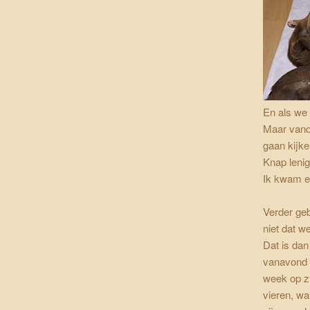
En als we
Maar vanda
gaan kijke
Knap lenig 
Ik kwam er
Verder geb
niet dat w
Dat is da
vanavond t
week op z
vieren, wa