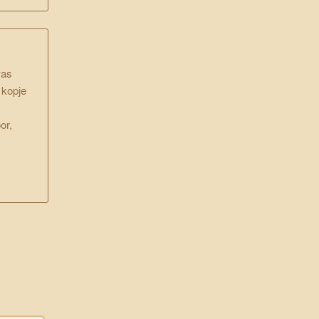
was
 kopje
or,