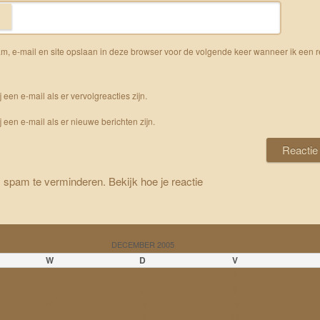
m, e-mail en site opslaan in deze browser voor de volgende keer wanneer ik een r
j een e-mail als er vervolgreacties zijn.
j een e-mail als er nieuwe berichten zijn.
m spam te verminderen.
Bekijk hoe je reactie
DECEMBER 2005
W
D
V
1
2
7
8
9
14
15
16
21
22
23