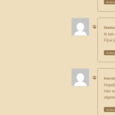
Antwo
Ebeline
Ik ben
Fijne 
Antwo
Kimi ki
Hopeli
Hier w
afgest
Antwo