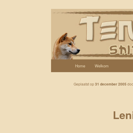
Spring naar de primaire inhoud
Een weblog over onze Shiba’s (
Tenshi Yoi
Hoofdmenu
Home
Welkom
Geplaatst op
31 december 2005
do
Len