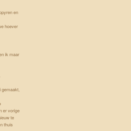
uppyren en
we hoever
en ik maar
.
ai gemaakt,
o
n er vorige
ieuw te
n thuis