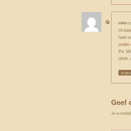
mika
o
Hi kle
heel m
onder 
Ps: Mi
ohoh, 
Antwo
Geef 
Je e-mailad