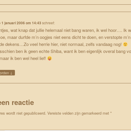
p
1 januari 2006 om 14:43
schreef:
intjes, wat knap dat jullie helemaal niet bang waren, ik wel hoor…. Ik 
oe, maar durfde m’n oogjes niet eens dicht te doen, en verstopte m’n
de dekens…Zo veel herrie hier, niet normaal, zelfs vandaag nog!
sschien ben ik geen echte Shiba, want ik ben eigenlijk overal bang vo
maar ik ben wel heel lief!
↓
orden
een reactie
res wordt niet gepubliceerd.
Vereiste velden zijn gemarkeerd met
*