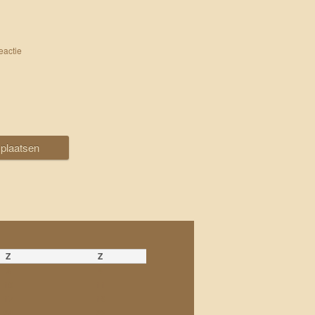
eactie
Z
Z
3
4
10
11
17
18
24
25