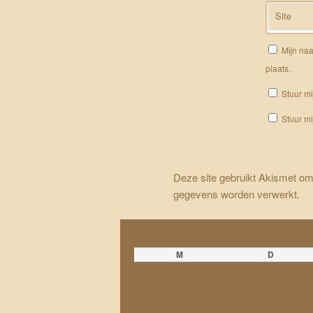
Site
Mijn naa
plaats.
Stuur mi
Stuur mi
Deze site gebruikt Akismet o
gegevens worden verwerkt
.
M
D
5
6
12
13
19
20