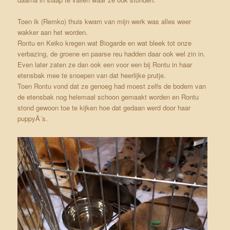
Toen ik (Remko) thuis kwam van mijn werk was alles weer
wakker aan het worden.
Rontu en Keiko kregen wat Biogarde en wat bleek tot onze
verbazing, de groene en paarse reu hadden daar ook wel zin in.
Even later zaten ze dan ook een voor een bij Rontu in haar
etensbak mee te snoepen van dat heerlijke prutje.
Toen Rontu vond dat ze genoeg had moest zelfs de bodem van
de etensbak nog helemaal schoon gemaakt worden en Rontu
stond gewoon toe te kijken hoe dat gedaan werd door haar
puppyÂ´s.