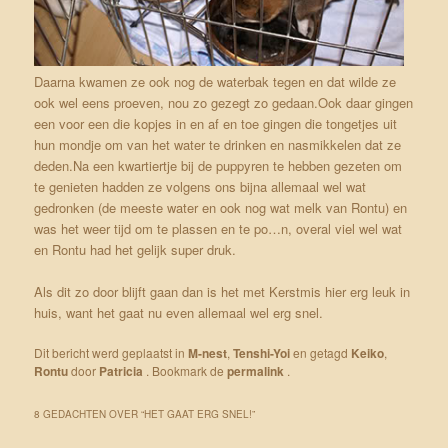
Daarna kwamen ze ook nog de waterbak tegen en dat wilde ze
ook wel eens proeven, nou zo gezegt zo gedaan.Ook daar gingen
een voor een die kopjes in en af en toe gingen die tongetjes uit
hun mondje om van het water te drinken en nasmikkelen dat ze
deden.Na een kwartiertje bij de puppyren te hebben gezeten om
te genieten hadden ze volgens ons bijna allemaal wel wat
gedronken (de meeste water en ook nog wat melk van Rontu) en
was het weer tijd om te plassen en te po…n, overal viel wel wat
en Rontu had het gelijk super druk.
Als dit zo door blijft gaan dan is het met Kerstmis hier erg leuk in
huis, want het gaat nu even allemaal wel erg snel.
Dit bericht werd geplaatst in
M-nest
,
Tenshi-Yoi
en getagd
Keiko
,
Rontu
door
Patricia
. Bookmark de
permalink
.
8 GEDACHTEN OVER “
HET GAAT ERG SNEL!
”