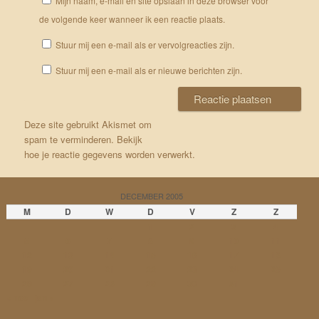
Mijn naam, e-mail en site opslaan in deze browser voor
de volgende keer wanneer ik een reactie plaats.
Stuur mij een e-mail als er vervolgreacties zijn.
Stuur mij een e-mail als er nieuwe berichten zijn.
Deze site gebruikt Akismet om
spam te verminderen.
Bekijk
hoe je reactie gegevens worden verwerkt
.
DECEMBER 2005
M
D
W
D
V
Z
Z
1
2
3
4
5
6
7
8
9
10
11
12
13
14
15
16
17
18
19
20
21
22
23
24
25
26
27
28
29
30
31
« nov
jan »