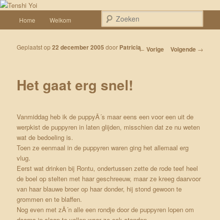
Spring naar de primaire inhoud
Een weblog over onze Shiba’s (Keiko, Rontu, Miyuki, Tatsu en Yumi)
Hoofdmenu
Zoek
Home
Welkom
Tenshi Yoi
Geplaatst op
22 december 2005
door
Patricia
Bericht navigatie
←
Vorige
Volgende
→
Het gaat erg snel!
Vanmiddag heb ik de puppyÂ´s maar eens een voor een uit de
werpkist de puppyren in laten glijden, misschien dat ze nu weten
wat de bedoeling is.
Toen ze eenmaal in de puppyren waren ging het allemaal erg
vlug.
Eerst wat drinken bij Rontu, ondertussen zette de rode teef heel
de boel op stelten met haar geschreeuw, maar ze kreeg daarvoor
van haar blauwe broer op haar donder, hij stond gewoon te
grommen en te blaffen.
Nog even met zÂ´n alle een rondje door de puppyren lopen om
daarna in slaap te vallen waar ze ook stonden.