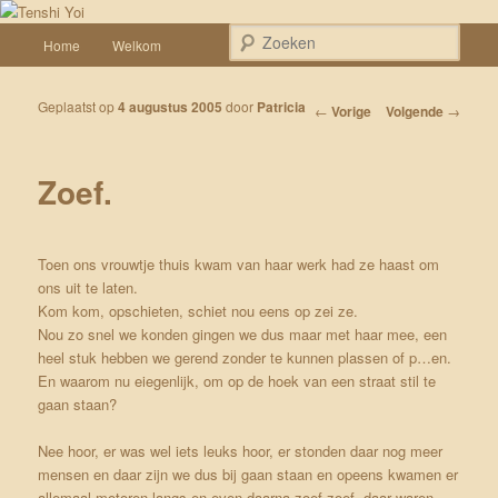
Spring naar de primaire inhoud
Een weblog over onze Shiba’s (Keiko, Rontu, Miyuki, Tatsu en Yumi)
Hoofdmenu
Zoek
Home
Welkom
Tenshi Yoi
Geplaatst op
4 augustus 2005
door
Patricia
Bericht navigatie
←
Vorige
Volgende
→
Zoef.
Toen ons vrouwtje thuis kwam van haar werk had ze haast om
ons uit te laten.
Kom kom, opschieten, schiet nou eens op zei ze.
Nou zo snel we konden gingen we dus maar met haar mee, een
heel stuk hebben we gerend zonder te kunnen plassen of p…en.
En waarom nu eiegenlijk, om op de hoek van een straat stil te
gaan staan?
Nee hoor, er was wel iets leuks hoor, er stonden daar nog meer
mensen en daar zijn we dus bij gaan staan en opeens kwamen er
allemaal motoren langs en even daarna zoef zoef, daar waren