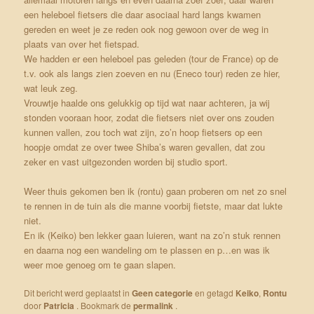
een heleboel fietsers die daar asociaal hard langs kwamen
gereden en weet je ze reden ook nog gewoon over de weg in
plaats van over het fietspad.
We hadden er een heleboel pas geleden (tour de France) op de
t.v. ook als langs zien zoeven en nu (Eneco tour) reden ze hier,
wat leuk zeg.
Vrouwtje haalde ons gelukkig op tijd wat naar achteren, ja wij
stonden vooraan hoor, zodat die fietsers niet over ons zouden
kunnen vallen, zou toch wat zijn, zo’n hoop fietsers op een
hoopje omdat ze over twee Shiba’s waren gevallen, dat zou
zeker en vast uitgezonden worden bij studio sport.
Weer thuis gekomen ben ik (rontu) gaan proberen om net zo snel
te rennen in de tuin als die manne voorbij fietste, maar dat lukte
niet.
En ik (Keiko) ben lekker gaan luieren, want na zo’n stuk rennen
en daarna nog een wandeling om te plassen en p…en was ik
weer moe genoeg om te gaan slapen.
Dit bericht werd geplaatst in
Geen categorie
en getagd
Keiko
,
Rontu
door
Patricia
. Bookmark de
permalink
.