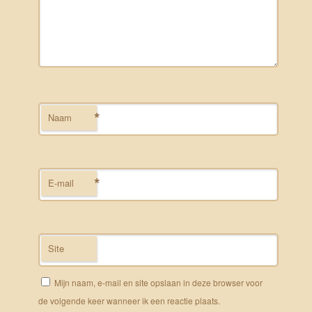
*
Naam
*
E-mail
Site
Mijn naam, e-mail en site opslaan in deze browser voor
de volgende keer wanneer ik een reactie plaats.