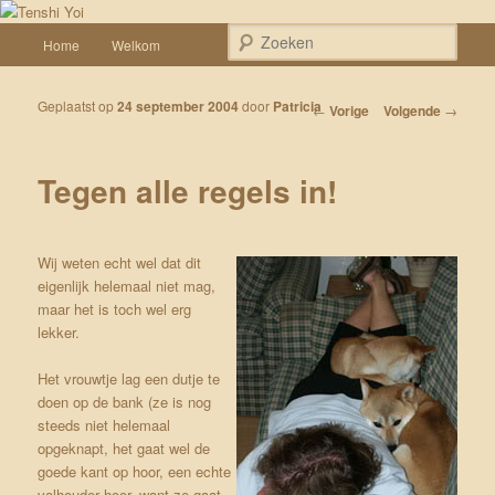
Spring naar de primaire inhoud
Een weblog over onze Shiba’s (Keiko, Rontu, Miyuki, Tatsu en Yumi)
Hoofdmenu
Zoek
Home
Welkom
Tenshi Yoi
Geplaatst op
24 september 2004
door
Patricia
Bericht navigatie
←
Vorige
Volgende
→
Tegen alle regels in!
Wij weten echt wel dat dit
eigenlijk helemaal niet mag,
maar het is toch wel erg
lekker.
Het vrouwtje lag een dutje te
doen op de bank (ze is nog
steeds niet helemaal
opgeknapt, het gaat wel de
goede kant op hoor, een echte
volhouder hoor, want ze gaat