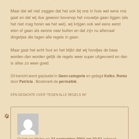
Maar dat wil niet zeggen dat het ook bij ons in huis wel eens mis
gaat en dat wij dus gewoon bovenop het vrouwtje gaan liggen (als
het niet mag horen we het wel), wij krijgen ook wel eens eerst
eten of gaan als eerste naar buiten en dat zijn nu allemaal
dingetjes die tegen alle regels in gaan.
Maar gaat het echt fout en het blijkt dat wij hondjes de baas
worden dan worden gelijk de regels weer super uitgevoerd en dan
is alles zo weer goed.
Dit bericht werd geplaatst in
Geen categorie
en getagd
Keiko
,
Rontu
door
Patricia
. Bookmark de
permalink
.
EÉN GEDACHTE OVER “
TEGEN ALLE REGELS IN!
”
Quinty en Moïse
op
24 september 2004 om 22:51
schreef: