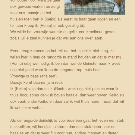
ook gewoon werken en zorgt
voor ons, baasje en het
huis)en toen ben ik (keiko) als eerst bij haar gaan liggen en een
tel later kroop ik (Rontu) er ook gezellig bij.
We wilde het vrouwtje warmte en gelijk een kroelbeurt geven,
zoals jullie zien kunnen je dat wel aan ons over laten.
Even terug komend op het feit dat het eigenlijk niet mag, ze
willen hier in huis de rangorde in stand houden en dat is met mij
(Rontu) erbij wel nodig, ik ben dan wel de kleinste maar ik weet
nog niet goed waar ik op de rangorde trap thuis hoor.
Vrouwtje is baas (alfa teef).
Baasje komt daarna (alfa reu).
Ik (Keiko) volg dan en ik (Rontu) weet nog niet precies waar ik
thuis hoor, soms denk ik boven baasje, dan weer boven Keiko en
ook vaak onder Keiko en daar zal ik wel thuis horen, maar dat wil
ik wel zeker weten.
Als de rangorde duidelijk is voor iedereen gaat het leven een stuk
makkelijker, wij hondjes luisteren dan een stuk beter naar de
baasjes en dat is weer fijn voor hun, andere mensen en dieren.