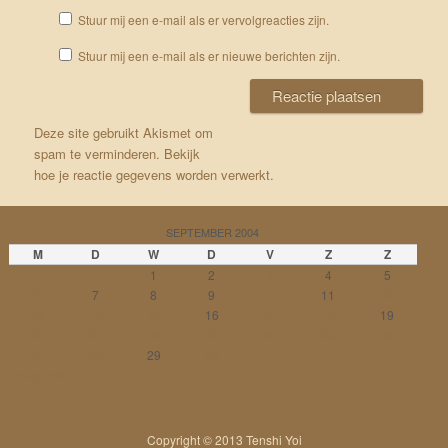
Stuur mij een e-mail als er vervolgreacties zijn.
Stuur mij een e-mail als er nieuwe berichten zijn.
Deze site gebruikt Akismet om
spam te verminderen.
Bekijk
hoe je reactie gegevens worden verwerkt
.
SEPTEMBER 2004
M
D
W
D
V
Z
Z
1
2
3
4
5
6
7
8
9
10
11
12
13
14
15
16
17
18
19
20
21
22
23
24
25
26
27
28
29
30
« aug
okt »
Copyright © 2013 Tenshi Yoi