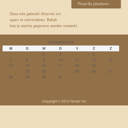
Deze site gebruikt Akismet om
spam te verminderen.
Bekijk
hoe je reactie gegevens worden verwerkt
.
DECEMBER 2009
M
D
W
D
V
Z
Z
1
2
3
4
5
6
7
8
9
10
11
12
13
14
15
16
17
18
19
20
21
22
23
24
25
26
27
28
29
30
31
« nov
jan »
Copyright © 2013 Tenshi Yoi