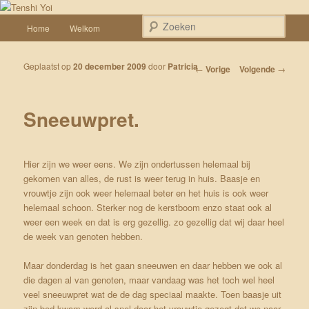
Spring naar de primaire inhoud
Een weblog over onze Shiba’s (Keiko, Rontu, Miyuki, Tatsu en Yumi)
Hoofdmenu
Zoek
Home
Welkom
Tenshi Yoi
Geplaatst op
20 december 2009
door
Patricia
Bericht navigatie
←
Vorige
Volgende
→
Sneeuwpret.
Hier zijn we weer eens. We zijn ondertussen helemaal bij
gekomen van alles, de rust is weer terug in huis. Baasje en
vrouwtje zijn ook weer helemaal beter en het huis is ook weer
helemaal schoon. Sterker nog de kerstboom enzo staat ook al
weer een week en dat is erg gezellig. zo gezellig dat wij daar heel
de week van genoten hebben.
Maar donderdag is het gaan sneeuwen en daar hebben we ook al
die dagen al van genoten, maar vandaag was het toch wel heel
veel sneeuwpret wat de de dag speciaal maakte. Toen baasje uit
zijn bed kwam werd al snel door het vrouwtje gezegt dat we naar