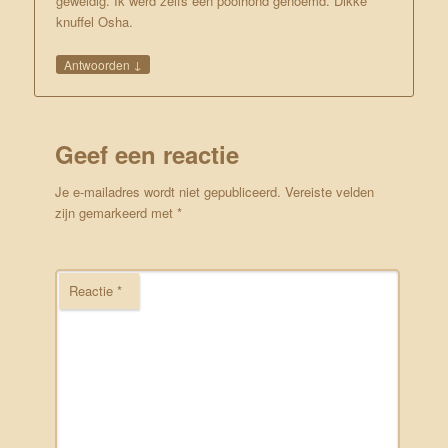
geweldig. Ik werd zelfs een poolhond genoemd. Dikke
knuffel Osha.
↓
Antwoorden
Geef een reactie
Je e-mailadres wordt niet gepubliceerd.
Vereiste velden
zijn gemarkeerd met
*
Reactie
*