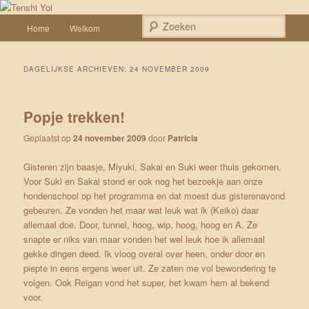
Spring naar de primaire inhoud
Spring naar de secundaire inhoud
Een weblog over onze Shiba’s (Keiko, Rontu, Miyuki, Tatsu en Yumi)
Hoofdmenu
Zoek
Home
Welkom
Tenshi Yoi
DAGELIJKSE ARCHIEVEN:
24 NOVEMBER 2009
Popje trekken!
Geplaatst op
24 november 2009
door
Patricia
Gisteren zijn baasje, Miyuki, Sakai en Suki weer thuis gekomen.
Voor Suki en Sakai stond er ook nog het bezoekje aan onze
hondenschool op het programma en dat moest dus gisterenavond
gebeuren. Ze vonden het maar wat leuk wat ik (Keiko) daar
allemaal doe. Door, tunnel, hoog, wip, hoog, hoog en A. Ze
snapte er niks van maar vonden het wel leuk hoe ik allemaal
gekke dingen deed. Ik vloog overal over heen, onder door en
piepte in eens ergens weer uit. Ze zaten me vol bewondering te
volgen. Ook Reigan vond het super, het kwam hem al bekend
voor.