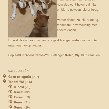
hem dus echt helemaal niks
en blafte gewoon lekker terug.
Verder deden ze lekker rustig,
tenminste in verhouding met
andere dagen.
En wat de dag van morgen ons gaat brengen weten we nog niet,
maar vast volop plezier.
Geplaatst in
S-nest
,
Tenshi-Yoi
|
Getagged
Keiko
,
Miyuki
|
3
reacties
CATEGORIEËN
Geen categorie
(997)
Tenshi-Yoi
(206)
M-nest
(25)
N-nest
(32)
O-nest
(59)
R-nest
(31)
S-nest
(29)