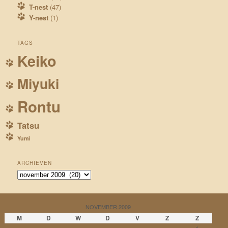
T-nest
(47)
Y-nest
(1)
TAGS
Keiko
Miyuki
Rontu
Tatsu
Yumi
ARCHIEVEN
Archieven
NOVEMBER 2009
M
D
W
D
V
Z
Z