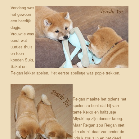
Vandaag was
het gewoon
een heerlijk
dagje.
Vrouwtje was
eerst wat
uurtjes thuis
en toen
konden Suki,
Sakai en
Reigan lekker spelen. Het eerste spelletje was popje trekken.
Reigan maakte het tijdens het
spelen zo bont dat hij van
tante Keiko en halfzusje
Miyuki op zijn donder kreeg.
Maar Reigan zou Reigan niet
zijn als hij daar van onder de
indruk zou zijn en het deed