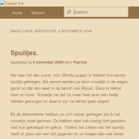
Spring naar de primaire inhoud
Spring naar de secundaire inhoud
Een weblog over onze Shiba’s (Keiko, Rontu, Miyuki, Tatsu en Yumi)
Hoofdmenu
Zoek
Home
Welkom
Tenshi Yoi
DAGELIJKSE ARCHIEVEN:
6 NOVEMBER 2009
Spuitjes.
Geplaatst op
6 november 2009
door
Patricia
Net was het dan zover, mijn (Rontu) puppy\’s hebben hun eerste
spuitje gekregen. Als eerste werden ze door vrouwtje in de wagen
gezet en dat dan weer in de bench van Miyuki. Deze is lekker
klein en knus. Vrouwtje zei dat ze maar heel even een liedje
hebben gezongen en daarna zijn ze lekker gaan slapen.
Bij de dierendokter hebben ze zich netjes gedragen als ik het
vrouwtje moet geloven. Ze hebben daar ook menig hart gestolen
met hun gekwispel en gekus. Tijdens het zetten van het spuitje
heeft er geen een een kik gegeven en ze kregen dan ook beide