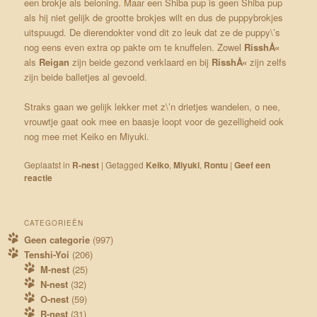
een brokje als beloning. Maar een Shiba pup is geen Shiba pup
als hij niet gelijk de grootte brokjes wilt en dus de puppybrokjes
uitspuugd. De dierendokter vond dit zo leuk dat ze de puppy\’s
nog eens even extra op pakte om te knuffelen. Zowel
RisshÅ«
als
Reigan
zijn beide gezond verklaard en bij
RisshÅ«
zijn zelfs
zijn beide balletjes al gevoeld.
Straks gaan we gelijk lekker met z\’n drietjes wandelen, o nee,
vrouwtje gaat ook mee en baasje loopt voor de gezelligheid ook
nog mee met Keiko en Miyuki.
Geplaatst in
R-nest
|
Getagged
Keiko
,
Miyuki
,
Rontu
|
Geef een
reactie
CATEGORIEËN
Geen categorie
(997)
Tenshi-Yoi
(206)
M-nest
(25)
N-nest
(32)
O-nest
(59)
R-nest
(31)