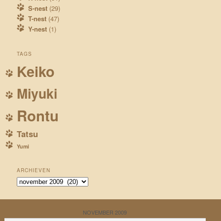
S-nest
(29)
T-nest
(47)
Y-nest
(1)
TAGS
Keiko
Miyuki
Rontu
Tatsu
Yumi
ARCHIEVEN
Archieven
NOVEMBER 2009