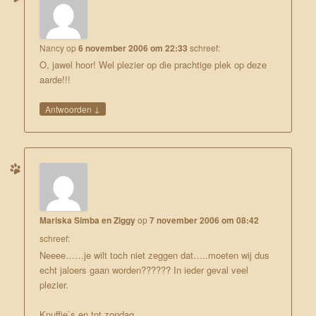
Nancy
op
6 november 2006 om 22:33
schreef:
O, jawel hoor! Wel plezier op die prachtige plek op deze
aarde!!!
↓
Antwoorden
Mariska Simba en Ziggy
op
7 november 2006 om 08:42
schreef:
Neeee……je wilt toch niet zeggen dat…..moeten wij dus
echt jaloers gaan worden?????? In ieder geval veel
plezier.
Knuffie`s en tot zondag