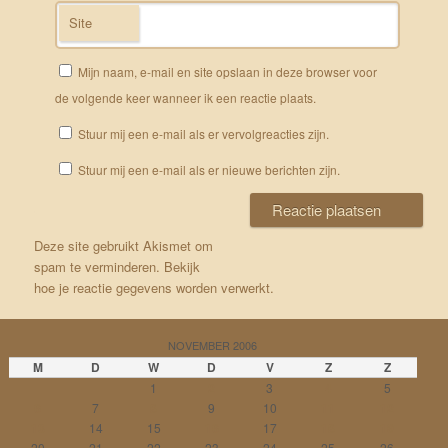
Site
Mijn naam, e-mail en site opslaan in deze browser voor
de volgende keer wanneer ik een reactie plaats.
Stuur mij een e-mail als er vervolgreacties zijn.
Stuur mij een e-mail als er nieuwe berichten zijn.
Deze site gebruikt Akismet om
spam te verminderen.
Bekijk
hoe je reactie gegevens worden verwerkt
.
NOVEMBER 2006
M
D
W
D
V
Z
Z
1
2
3
4
5
6
7
8
9
10
11
12
13
14
15
16
17
18
19
20
21
22
23
24
25
26