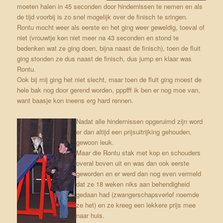
moeten halen in 45 seconden door hindernissen te nemen en als
de tijd voorbij is zo snel mogelijk over de finisch te sringen.
Rontu mocht weer als eerste en het ging weer geweldig, toeval of
niet (vrouwtje kon niet meer na 43 seconden en stond te
bedenken wat ze ging doen, bijna naast de finisch), toen de fluit
ging stonden ze dus naast de finisch, dus jump en klaar was
Rontu.
Ook bij mij ging het niet slecht, maar toen de fluit ging moest de
hele bak nog door gerend worden, pppfff ik ben er nog moe van,
want baasje kon ineens erg hard rennen.
Nadat alle hindernissen opgeruimd zijn word
er dan altijd een prijsuitrijking gehouden,
gewoon leuk.
Maar die Rontu stak met kop en schouders
overal boven uit en was dan ook eerste
geworden en er werd dan nog even vermeld
dat ze 18 weken niks aan behendigheid
gedaan had (zwangerschapsverlof noemde
ze het) en ze kreeg een lekkere prijs mee
naar huis.