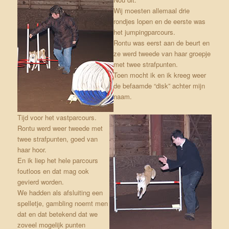
Wij moesten allemaal drie
rondjes lopen en de eerste was
het jumpingparcours.
Rontu was eerst aan de beurt en
ze werd tweede van haar groepje
met twee strafpunten.
Toen mocht ik en ik kreeg weer
de befaamde “disk” achter mijn
naam.
Tijd voor het vastparcours.
Rontu werd weer tweede met
twee strafpunten, goed van
haar hoor.
En ik liep het hele parcours
foutloos en dat mag ook
gevierd worden.
We hadden als afsluiting een
spelletje, gambling noemt men
dat en dat betekend dat we
zoveel mogelijk punten