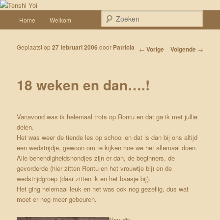
Spring naar de primaire inhoud
Een weblog over onze Shiba’s (Keiko, Rontu, Miyuki, Tatsu en Yumi)
Hoofdmenu
Zoek
Home
Welkom
Tenshi Yoi
Geplaatst op
27 februari 2006
door
Patricia
Bericht navigatie
←
Vorige
Volgende
→
18 weken en dan….!
Vanavond was ik helemaal trots op Rontu en dat ga ik met jullie
delen.
Het was weer de tiende les op school en dat is dan bij ons altijd
een wedstrijdje, gewoon om te kijken hoe we het allemaal doen.
Alle behendigheidshondjes zijn er dan, de beginners, de
gevorderde (hier zitten Rontu en het vrouwtje bij) en de
wedstrijdgroep (daar zitten ik en het baasje bij).
Het ging helemaal leuk en het was ook nog gezellig, dus wat
moet er nog meer gebeuren.
Nou dit: