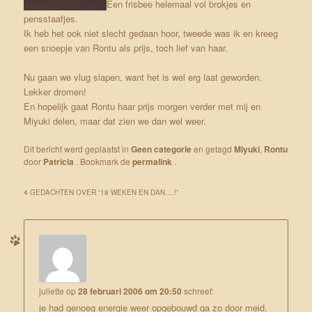
Een frisbee helemaal vol brokjes en
pensstaafjes.
Ik heb het ook niet slecht gedaan hoor, tweede was ik en kreeg
een snoepje van Rontu als prijs, toch lief van haar.
Nu gaan we vlug slapen, want het is wel erg laat geworden.
Lekker dromen!
En hopelijk gaat Rontu haar prijs morgen verder met mij en
Miyuki delen, maar dat zien we dan wel weer.
Dit bericht werd geplaatst in
Geen categorie
en getagd
Miyuki
,
Rontu
door
Patricia
. Bookmark de
permalink
.
4 GEDACHTEN OVER “
18 WEKEN EN DAN….!
”
juliette
op
28 februari 2006 om 20:50
schreef:
je had genoeg energie weer opgebouwd ga zo door meid.