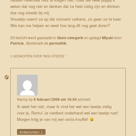
weten dat nog niet en denken dat ze heel zielig zijn en drinken
dus nog steeds bij mij.
Vrouwtje noemt ze op dat moment varkens, zo gaan ze te keer.
Wie kan me helpen en weet hoe lang dit nog gaat duren?
Dit bericht werd geplaatst in
Geen categorie
en getagd
Miyuki
door
Patricia
. Bookmark de
permalink
.
3 GEDACHTEN OVER “
NOG STEEDS.
”
Nancy
op
6 februari 2006 om 16:54
schreef:
Ik weet het niet, maar ik vind het wel een beetje zielig
voor je, Rontu! Je verdient onderhand wel een beetje rust!
Morgen krijg je van mij een extra knuffel!
↓
Antwoorden