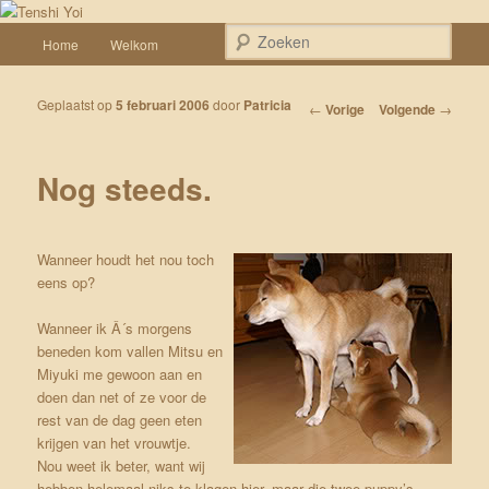
Spring naar de primaire inhoud
Een weblog over onze Shiba’s (Keiko, Rontu, Miyuki, Tatsu en Yumi)
Hoofdmenu
Zoek
Home
Welkom
Tenshi Yoi
Geplaatst op
5 februari 2006
door
Patricia
Bericht navigatie
←
Vorige
Volgende
→
Nog steeds.
Wanneer houdt het nou toch
eens op?
Wanneer ik Â´s morgens
beneden kom vallen Mitsu en
Miyuki me gewoon aan en
doen dan net of ze voor de
rest van de dag geen eten
krijgen van het vrouwtje.
Nou weet ik beter, want wij
hebben helemaal niks te klagen hier, maar die twee puppy’s