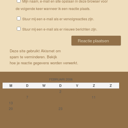
Mijn naam, e-mail en site opslaan in deze browser voor
de volgende keer wanneer ik een reactie plaats.
Stuur mij een e-mail als er vervolgreacties zijn.
Stuur mij een e-mail als er nieuwe berichten zijn.
Deze site gebruikt Akismet om
spam te verminderen.
Bekijk
hoe je reactie gegevens worden verwerkt
.
FEBRUARI 2006
M
D
W
D
V
Z
Z
1
2
3
4
5
6
7
8
9
10
11
12
13
14
15
16
17
18
19
20
21
22
23
24
25
26
27
28
« jan
mrt »