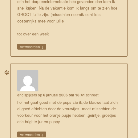
erin het dorp eeninternetcafe heb gevonden dan kom ik
snel kijken. Na de vakantie kom ik langs om te zien hoe
GROOT jullie zijn. (misschien neemik echt iets
oostenrijks mee voor jullie
tot over een week
↓
Antwoorden
eric spijkers
op
6 januari 2006 om 18:41
schreef:
hoi het gaat goed met de pups zie ik,de blauwe laat zich
al goed africhten door de vrouwtjes. moet misschien de
voorkeur voor het oranje pupje hebben .geintje. groetjes
eric-brigitte-jur en puppy
↓
Antwoorden