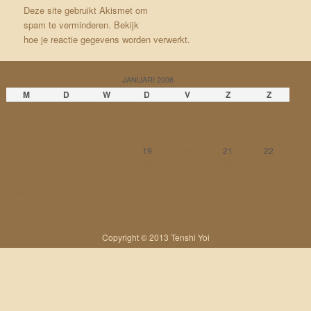
Deze site gebruikt Akismet om
spam te verminderen.
Bekijk
hoe je reactie gegevens worden verwerkt
.
JANUARI 2006
M
D
W
D
V
Z
Z
1
2
3
4
5
6
7
8
9
10
11
12
13
14
15
16
17
18
19
20
21
22
23
24
25
26
27
28
29
30
31
« dec
feb »
Copyright © 2013 Tenshi Yoi