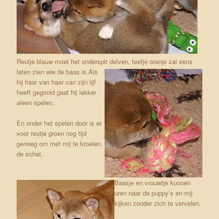
Reutje blauw moet het onderspit delven, teefje oranje zal eens
laten zien wie de baas is.
Als
hij haar van haar van zijn lijf
heeft gegooid gaat hij lekker
aleen spelen.
En onder het spelen door is er
voor reutje groen nog tijd
genoeg om met mij te kroelen,
de schat.
Baasje en vrouwtje kunnen
uren naar de puppy’s en mij
kijken zonder zich te vervelen.