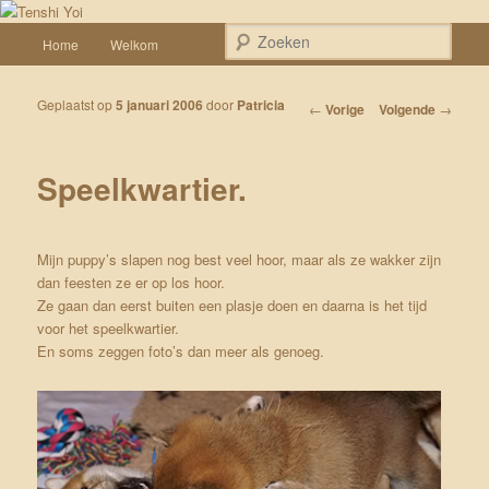
Spring naar de primaire inhoud
Een weblog over onze Shiba’s (Keiko, Rontu, Miyuki, Tatsu en Yumi)
Hoofdmenu
Zoek
Home
Welkom
Tenshi Yoi
Geplaatst op
5 januari 2006
door
Patricia
Bericht navigatie
←
Vorige
Volgende
→
Speelkwartier.
Mijn puppy’s slapen nog best veel hoor, maar als ze wakker zijn
dan feesten ze er op los hoor.
Ze gaan dan eerst buiten een plasje doen en daarna is het tijd
voor het speelkwartier.
En soms zeggen foto’s dan meer als genoeg.