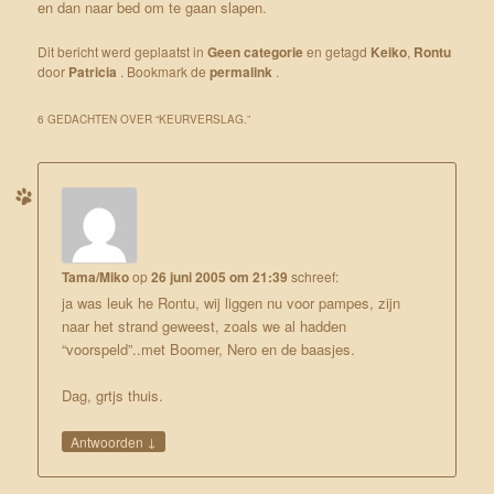
en dan naar bed om te gaan slapen.
Dit bericht werd geplaatst in
Geen categorie
en getagd
Keiko
,
Rontu
door
Patricia
. Bookmark de
permalink
.
6 GEDACHTEN OVER “
KEURVERSLAG.
”
Tama/Miko
op
26 juni 2005 om 21:39
schreef:
ja was leuk he Rontu, wij liggen nu voor pampes, zijn
naar het strand geweest, zoals we al hadden
“voorspeld”..met Boomer, Nero en de baasjes.
Dag, grtjs thuis.
↓
Antwoorden