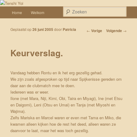
Spring naar de primaire inhoud
Een weblog over onze Shiba’s (Keiko, Rontu, Miyuki, Tatsu en Yumi)
Hoofdmenu
Zoek
Home
Welkom
Tenshi Yoi
Geplaatst op
26 juni 2005
door
Patricia
Bericht navigatie
←
Vorige
Volgende
→
Keurverslag.
Vandaag hebben Rontu en ik het erg gezellig gehad.
We zijn zoals afgesproken op tijd naar Spijkenisse gereden om
daar aan de clubmatch mee te doen.
Iedereen was er weer.
Ilone (met Mara, Niji, Kimi, Obi, Taira en Miyagi), Ine (met Etsu
en Daigomi), Leni (Otsu en Umai) en Tanja (met Miyoshi en
Wajima).
Zelfs Mariska en Marcel waren er even met Tama en Miko, die
kwamen alleen kijken hoe de rest het deed, alleen waren ze
daarvoor te laat, maar het was toch gezellig.