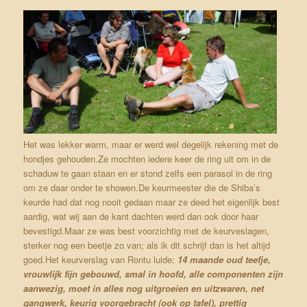
Het was lekker warm, maar er werd wel degelijk rekening met de
hondjes gehouden.Ze mochten iedere keer de ring uit om in de
schaduw te gaan staan en er stond zelfs een parasol in de ring
om ze daar onder te showen.De keurmeester die de Shiba’s
keurde had dat nog nooit gedaan maar ze deed het eigenlijk best
aardig, wat wij aan de kant dachten werd dan ook door haar
bevestigd.Maar ze was best voorzichtig met de keurveslagen,
sterker nog een beetje zo van; als ik dit schrijf dan is het altijd
goed.Het keurverslag van Rontu luide;
14 maande oud teefje,
vrouwlijk fijn gebouwd, smal in hoofd, alle componenten zijn
aanwezig, moet in alles nog uitgroeien en uitzwaren, net
gangwerk, keurig voorgebracht (ook op tafel), prettig