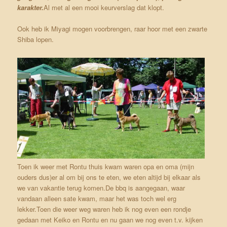
karakter.
Al met al een mooi keurverslag dat klopt.
Ook heb ik Miyagi mogen voorbrengen, raar hoor met een zwarte
Shiba lopen.
Toen ik weer met Rontu thuis kwam waren opa en oma (mijn
ouders dus)er al om bij ons te eten, we eten altijd bij elkaar als
we van vakantie terug komen.De bbq is aangegaan, waar
vandaan alleen sate kwam, maar het was toch wel erg
lekker.Toen die weer weg waren heb ik nog even een rondje
gedaan met Keiko en Rontu en nu gaan we nog even t.v. kijken