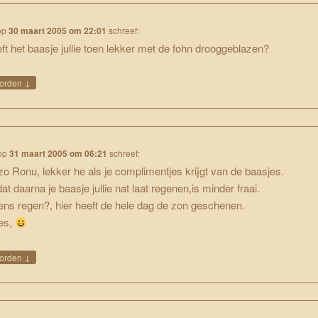
op
30 maart 2005 om 22:01
schreef:
ft het baasje jullie toen lekker met de fohn drooggeblazen?
↓
orden
op
31 maart 2005 om 06:21
schreef:
o Ronu, lekker he als je complimentjes krijgt van de baasjes.
at daarna je baasje jullie nat laat regenen,is minder fraai.
ns regen?, hier heeft de hele dag de zon geschenen.
es,
↓
orden