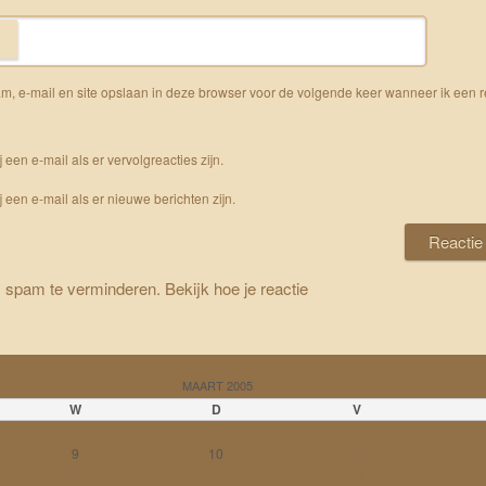
m, e-mail en site opslaan in deze browser voor de volgende keer wanneer ik een r
j een e-mail als er vervolgreacties zijn.
j een e-mail als er nieuwe berichten zijn.
m spam te verminderen.
Bekijk hoe je reactie
MAART 2005
W
D
V
2
3
4
9
10
11
16
17
18