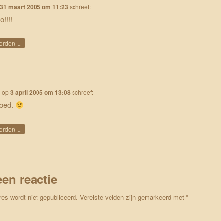
p
31 maart 2005 om 11:23
schreef:
o!!!!
↓
orden
e
op
3 april 2005 om 13:08
schreef:
goed.
↓
orden
een reactie
res wordt niet gepubliceerd.
Vereiste velden zijn gemarkeerd met
*