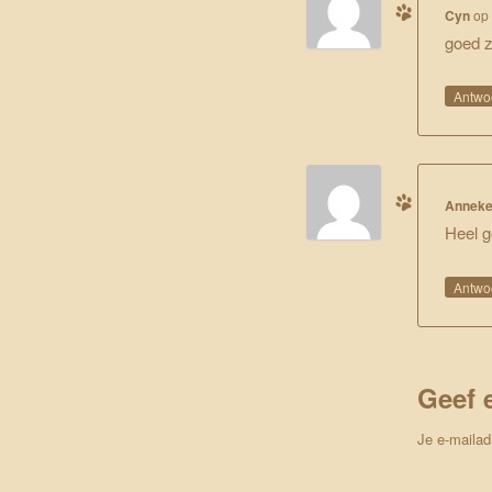
Cyn
o
goed z
Antwo
Annek
Heel 
Antwo
Geef 
Je e-mailad