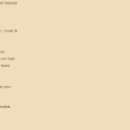
et baasje
n, moet ik
ens
n en had
t twee
el een
malink
.