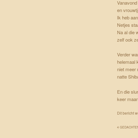
Vanavond m
en vrouwtj
Ik heb aan
Netjes sta
Na al die 
zelf ook z
Verder wa
helemaal k
niet meer 
natte Shiba
En die slu
keer maar
Dit bericht 
4 GEDACHTEN