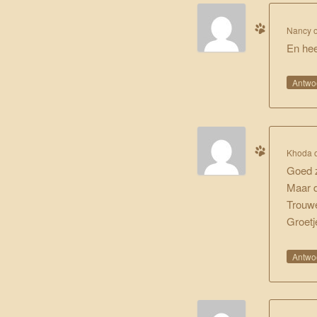
Nancy
En hee
Antwo
Khoda
Goed z
Maar d
Trouwe
Groetj
Antwo