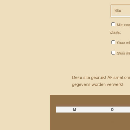
Site
Mijn naa
plaats.
Stuur mi
Stuur mi
Deze site gebruikt Akismet o
gegevens worden verwerkt
.
M
D
1
7
8
14
15