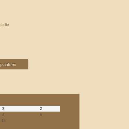
eactie
Z
Z
5
6
12
13
19
20