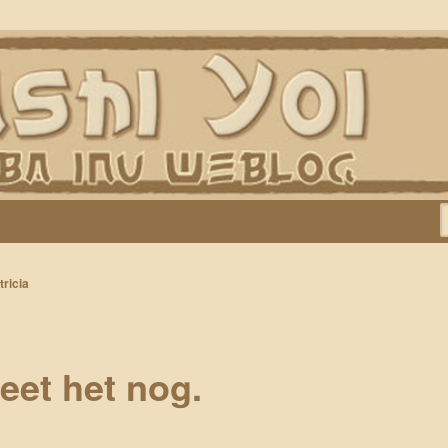
Keiko, Rontu, Miyuki, Tatsu en Yumi)
tricia
eet het nog.