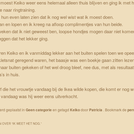
oest Keiko weer eens helemaal alleen thuis blijven en ging ik met h
e naar ringtraining.
 hun even laten zien dat ik nog wel wist wat ik moest doen.
an en lopen en ik kreeg na afloop complimentjes van hun beide.
weken dat ik niet geweest ben, loopse hondjes mogen daar niet kome
eggen dat het lekker ging.
ren Keiko en ik vanmiddag lekker aan het buiten spelen toen we ope
letsnat geregend waren, het baasje was een boekje gaan zitten leze
naar buiten gekeken of het wel droog bleef, nee dus, met als resultaa
’s in huis.
rf die het vrouwtje vandaag bij de Ikea wilde kopen, die komt er nog w
 vandaag was hij weer eens uitverkocht.
werd geplaatst in
Geen categorie
en getagd
Keiko
door
Patricia
. Bookmark de
per
 OVER “
IK WEET HET NOG.
”