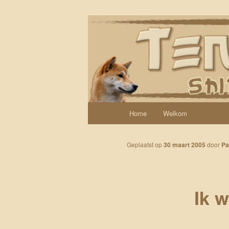
Spring naar de primaire inhoud
Een weblog over onze Shiba’s (
Tenshi Yoi
Hoofdmenu
Home
Welkom
Geplaatst op
30 maart 2005
door
Pa
Ik w