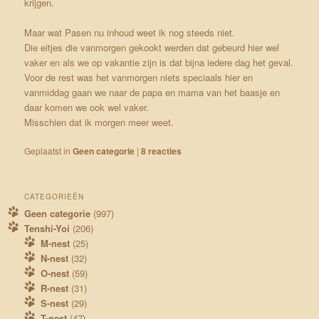
krijgen.
Maar wat Pasen nu inhoud weet ik nog steeds niet.
Die eitjes die vanmorgen gekookt werden dat gebeurd hier wel
vaker en als we op vakantie zijn is dat bijna iedere dag het geval.
Voor de rest was het vanmorgen niets speciaals hier en
vanmiddag gaan we naar de papa en mama van het baasje en
daar komen we ook wel vaker.
Misschien dat ik morgen meer weet.
Geplaatst in
Geen categorie
|
8
reacties
CATEGORIEËN
Geen categorie
(997)
Tenshi-Yoi
(206)
M-nest
(25)
N-nest
(32)
O-nest
(59)
R-nest
(31)
S-nest
(29)
T-nest
(47)