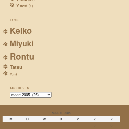
Y-nest
(1)
TAGS
Keiko
Miyuki
Rontu
Tatsu
Yumi
ARCHIEVEN
Archieven
MAART 2005
M
D
W
D
V
Z
Z
1
2
3
4
5
6