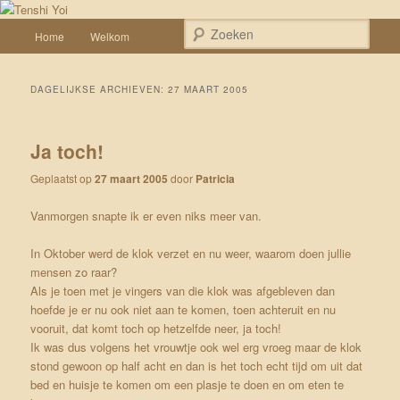
Spring naar de primaire inhoud
Spring naar de secundaire inhoud
Een weblog over onze Shiba’s (Keiko, Rontu, Miyuki, Tatsu en Yumi)
Hoofdmenu
Zoek
Home
Welkom
Tenshi Yoi
DAGELIJKSE ARCHIEVEN:
27 MAART 2005
Ja toch!
Geplaatst op
27 maart 2005
door
Patricia
Vanmorgen snapte ik er even niks meer van.
In Oktober werd de klok verzet en nu weer, waarom doen jullie
mensen zo raar?
Als je toen met je vingers van die klok was afgebleven dan
hoefde je er nu ook niet aan te komen, toen achteruit en nu
vooruit, dat komt toch op hetzelfde neer, ja toch!
Ik was dus volgens het vrouwtje ook wel erg vroeg maar de klok
stond gewoon op half acht en dan is het toch echt tijd om uit dat
bed en huisje te komen om een plasje te doen en om eten te