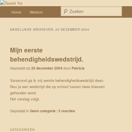
Spring naar de primaire inhoud
Spring naar de secundaire inhoud
Een weblog over onze Shiba’s (Keiko, Rontu, Miyuki, Tatsu en Yumi)
Hoofdmenu
Zoek
Home
Welkom
Tenshi Yoi
DAGELIJKSE ARCHIEVEN:
20 DECEMBER 2004
Mijn eerste
behendigheidswedstrijd.
Geplaatst op
20 december 2004
door
Patricia
Vanavond ga ik mij eerste behendigheidswedstijd doen.
Nou ja een wedstrijd die op school tussen twee klassen
gehouden word.
Het verslag volgt.
Geplaatst in
Geen categorie
|
3
reacties
CATEGORIEËN