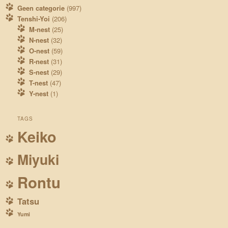
Geen categorie
(997)
Tenshi-Yoi
(206)
M-nest
(25)
N-nest
(32)
O-nest
(59)
R-nest
(31)
S-nest
(29)
T-nest
(47)
Y-nest
(1)
TAGS
Keiko
Miyuki
Rontu
Tatsu
Yumi