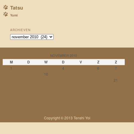
Tatsu
Yumi
ARCHIEVEN
Archieven
NOVEMBER 2010
M
D
W
D
V
Z
Z
1
2
3
4
5
6
7
8
9
10
11
12
13
14
15
16
17
18
19
20
21
22
23
24
25
26
27
28
29
30
« okt
dec »
Copyright © 2013 Tenshi Yoi