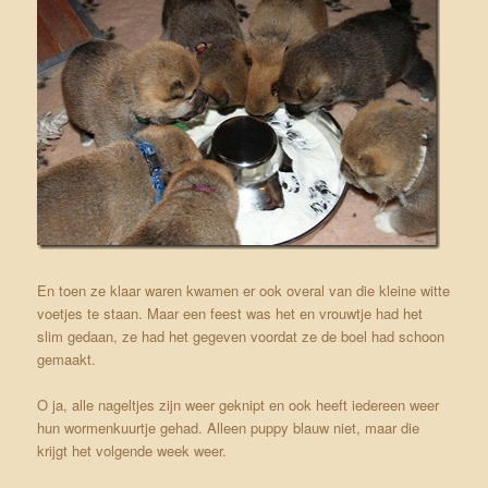
En toen ze klaar waren kwamen er ook overal van die kleine witte
voetjes te staan. Maar een feest was het en vrouwtje had het
slim gedaan, ze had het gegeven voordat ze de boel had schoon
gemaakt.
O ja, alle nageltjes zijn weer geknipt en ook heeft iedereen weer
hun wormenkuurtje gehad. Alleen puppy blauw niet, maar die
krijgt het volgende week weer.