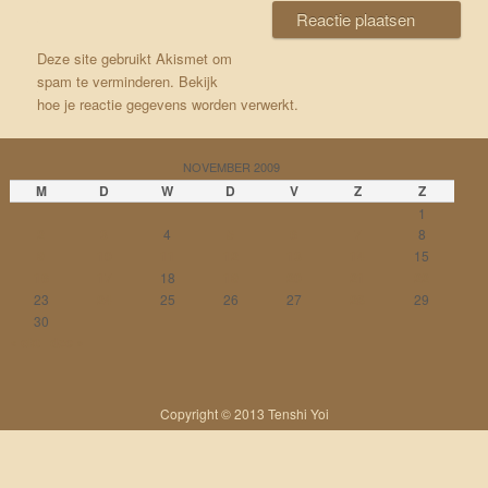
Deze site gebruikt Akismet om
spam te verminderen.
Bekijk
hoe je reactie gegevens worden verwerkt
.
NOVEMBER 2009
M
D
W
D
V
Z
Z
1
2
3
4
5
6
7
8
9
10
11
12
13
14
15
16
17
18
19
20
21
22
23
24
25
26
27
28
29
30
« okt
dec »
Copyright © 2013 Tenshi Yoi