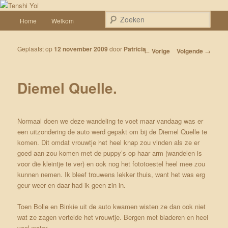
Spring naar de primaire inhoud
Een weblog over onze Shiba’s (Keiko, Rontu, Miyuki, Tatsu en Yumi)
Hoofdmenu
Zoek
Home
Welkom
Tenshi Yoi
Geplaatst op
12 november 2009
door
Patricia
Bericht navigatie
←
Vorige
Volgende
→
Diemel Quelle.
Normaal doen we deze wandeling te voet maar vandaag was er
een uitzondering de auto werd gepakt om bij de Diemel Quelle te
komen. Dit omdat vrouwtje het heel knap zou vinden als ze er
goed aan zou komen met de puppy’s op haar arm (wandelen is
voor die kleintje te ver) en ook nog het fototoestel heel mee zou
kunnen nemen. Ik bleef trouwens lekker thuis, want het was erg
geur weer en daar had ik geen zin in.
Toen Bolle en Binkie uit de auto kwamen wisten ze dan ook niet
wat ze zagen vertelde het vrouwtje. Bergen met bladeren en heel
veel water.