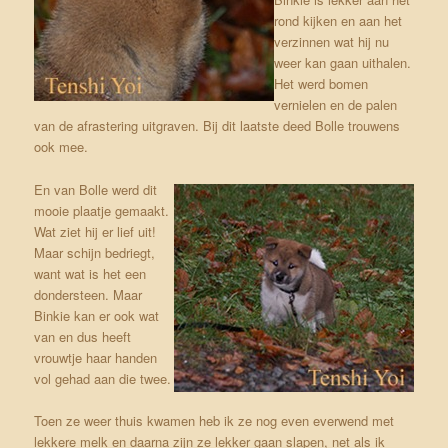
rond kijken en aan het
verzinnen wat hij nu
weer kan gaan uithalen.
Het werd bomen
vernielen en de palen
van de afrastering uitgraven. Bij dit laatste deed Bolle trouwens
ook mee.
En van Bolle werd dit
mooie plaatje gemaakt.
Wat ziet hij er lief uit!
Maar schijn bedriegt,
want wat is het een
dondersteen. Maar
Binkie kan er ook wat
van en dus heeft
vrouwtje haar handen
vol gehad aan die twee.
Toen ze weer thuis kwamen heb ik ze nog even everwend met
lekkere melk en daarna zijn ze lekker gaan slapen, net als ik