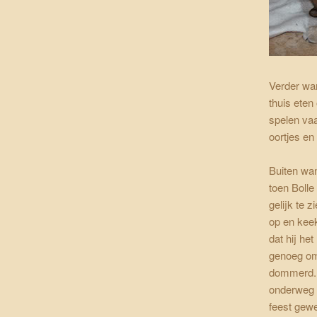
Verder war
thuis eten
spelen va
oortjes en
Buiten wan
toen Bolle
gelijk te z
op en keek
dat hij he
genoeg om 
dommerd. B
onderweg e
feest gewe