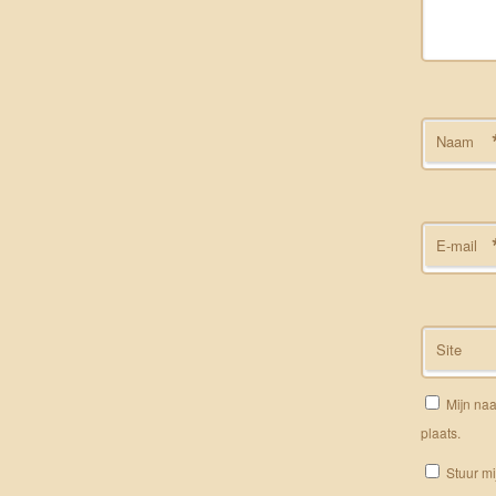
Naam
E-mail
Site
Mijn naa
plaats.
Stuur mi