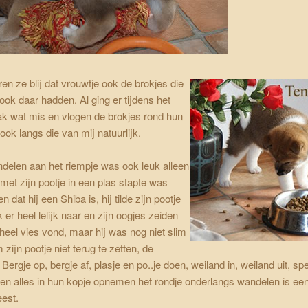
en ze blij dat vrouwtje ook de brokjes die
 ook daar hadden. Al ging er tijdens het
ak wat mis en vlogen de brokjes rond hun
 ook langs die van mij natuurlijk.
delen aan het riempje was ook leuk alleen
 met zijn pootje in een plas stapte was
ien dat hij een Shiba is, hij tilde zijn pootje
 er heel lelijk naar en zijn oogjes zeiden
t heel vies vond, maar hij was nog niet slim
zijn pootje niet terug te zetten, de
ergje op, bergje af, plasje en po..je doen, weiland in, weiland uit, sp
n alles in hun kopje opnemen het rondje onderlangs wandelen is een
est.