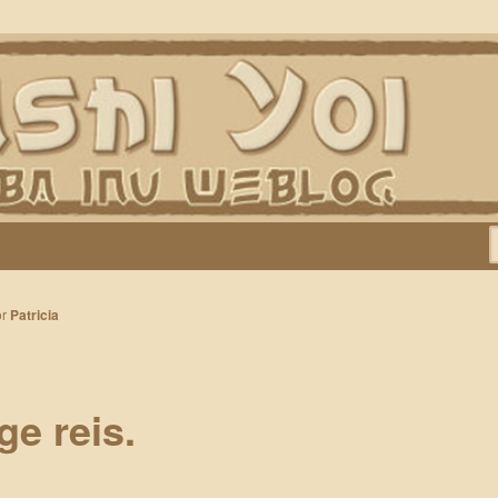
Keiko, Rontu, Miyuki, Tatsu en Yumi)
or
Patricia
ge reis.