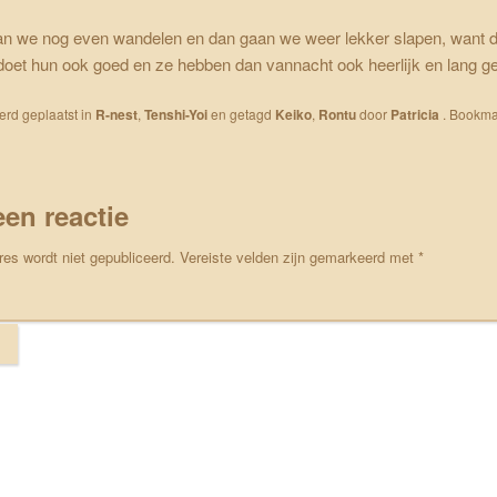
an we nog even wandelen en dan gaan we weer lekker slapen, want 
doet hun ook goed en ze hebben dan vannacht ook heerlijk en lang g
werd geplaatst in
R-nest
,
Tenshi-Yoi
en getagd
Keiko
,
Rontu
door
Patricia
. Bookma
een reactie
res wordt niet gepubliceerd.
Vereiste velden zijn gemarkeerd met
*