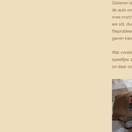
Gisteren i
de auto om
mee mocht
we stil, d
fileproble
gaven kwam
Wat vonden
speeltjes 
ze daar o