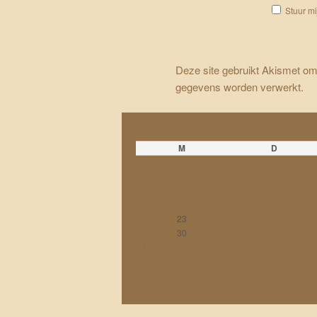
Stuur mi
Deze site gebruikt Akismet o
gegevens worden verwerkt
.
M
D
2
3
9
10
16
17
23
24
30
« okt
dec »