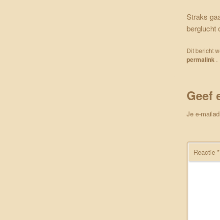
Straks ga
berglucht 
Dit bericht 
permalink
.
Geef 
Je e-mailad
Reactie
*