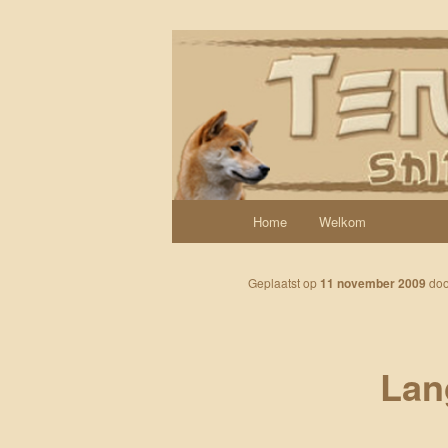
Spring naar de primaire inhoud
Een weblog over onze Shiba’s (
Tenshi Yoi
Hoofdmenu
Home
Welkom
Geplaatst op
11 november 2009
do
Lan