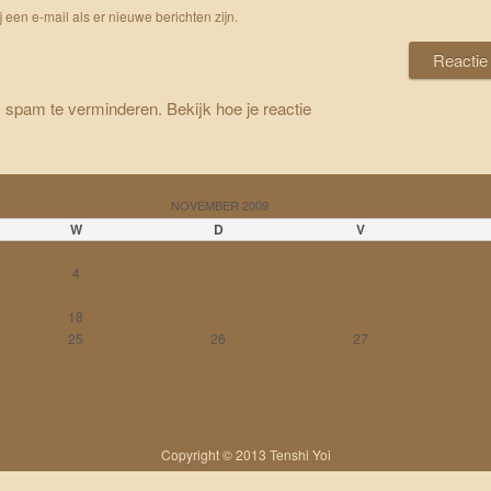
j een e-mail als er nieuwe berichten zijn.
m spam te verminderen.
Bekijk hoe je reactie
NOVEMBER 2009
W
D
V
4
5
6
11
12
13
18
19
20
25
26
27
Copyright © 2013 Tenshi Yoi