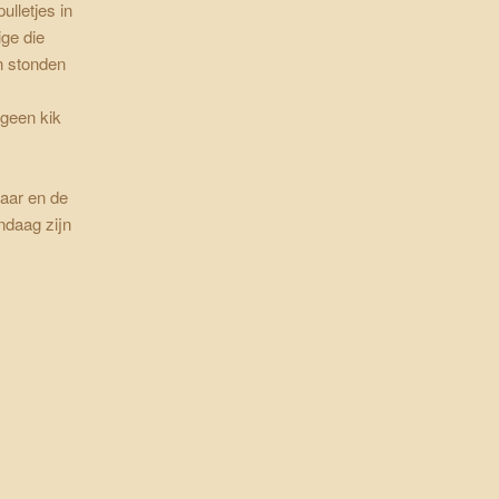
ulletjes in
ige die
n stonden
 geen kik
kaar en de
ndaag zijn