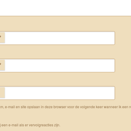
*
*
m, e-mail en site opslaan in deze browser voor de volgende keer wanneer ik een r
j een e-mail als er vervolgreacties zijn.