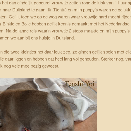
s het dan eindelijk gebeurd, vrouwtje zetten rond de klok van 11 uur sp
 naar Duitsland te gaan. Ik (Rontu) en mijn puppy’s waren de gelukk
en. Gelijk toen we op de weg waren waar vrouwtje hard mocht rijde
us Binkie en Bolle hebben gelijk kennis gemaakt met het Nederlandse
em. Na de lange reis waarin vrouwtje 2 stops maakte en mijn puppy’s
en we aan bij ons huisje in Duitsland.
 die twee kleintjes het daar leuk zeg, ze gingen gelijk spelen met el
die daar liggen en hebben dat heel lang vol gehouden. Sterker nog, va
ok nog vele mee bezig geweest.