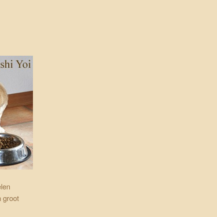
elen
 groot