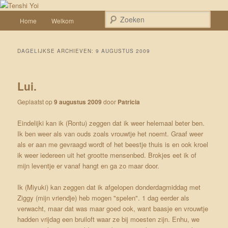
Spring naar de primaire inhoud
Spring naar de secundaire inhoud
Een weblog over onze Shiba’s (Keiko, Rontu, Miyuki, Tatsu en Yumi)
Hoofdmenu
Zoek
Home
Welkom
Tenshi Yoi
DAGELIJKSE ARCHIEVEN:
9 AUGUSTUS 2009
Lui.
Geplaatst op
9 augustus 2009
door
Patricia
Eindelijki kan ik (Rontu) zeggen dat ik weer helemaal beter ben.
Ik ben weer als van ouds zoals vrouwtje het noemt. Graaf weer
als er aan me gevraagd wordt of het beestje thuis is en ook kroel
ik weer iedereen uit het grootte mensenbed. Brokjes eet ik of
mijn leventje er vanaf hangt en ga zo maar door.
Ik (Miyuki) kan zeggen dat ik afgelopen donderdagmiddag met
Ziggy (mijn vriendje) heb mogen "spelen". 1 dag eerder als
verwacht, maar dat was maar goed ook, want baasje en vrouwtje
hadden vrijdag een bruiloft waar ze bij moesten zijn. Enhu, we