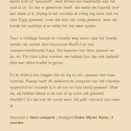
waren snel uit "gespeeld", want binnen een kwartiertje was het
spel al uit. En wie er gewonnen heeft, dat weten we hopelijk over
een week of 9. Vrijdag is het vrouwtje al vroeg nog eens met me
naar Ziggy geweest, maar dat was niet nodig geweest, want we
kende het spelletje al en wilde het niet weer spelen.
Toen ’s middags baasje en vrouwtje weg waren naar het feestje
werden wij verrast door buurvrouw MuriÃ«l en ons
mensenvriendinnetje Kaya. Die kwamen ons laten plassen en
po..en. Fijn hoor zulke mensen, we hebben hun dan ook bedankt
door een dikke knuffel te geven.
En ik (Keiko) kan zeggen dat wij erg lui zijn, gewoon niet meer
normaal. Baasje heeft dit weekend de computer van het vrouwtje
opgeruimd en vrouwtje is in de tuin en huis bezig geweest. Maar
wij, wij hebben lekker in de tuin of op onze zak geluierd.
Heerlijk!!! En dat met dit mooie weer, dat pakt niemand ons meer
af.
Geplaatst in
Geen categorie
|
Getagged
Keiko
,
Miyuki
,
Rontu
|
3
reacties