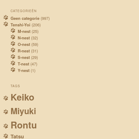
CATEGORIEËN
Geen categorie
(997)
Tenshi-Yoi
(206)
M-nest
(25)
N-nest
(32)
O-nest
(59)
R-nest
(31)
S-nest
(29)
T-nest
(47)
Y-nest
(1)
TAGS
Keiko
Miyuki
Rontu
Tatsu