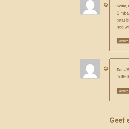
Keiko, 
Simba,
baasje
nog we
Antwo
Tama/M
Jullie 
Antwo
Geef 