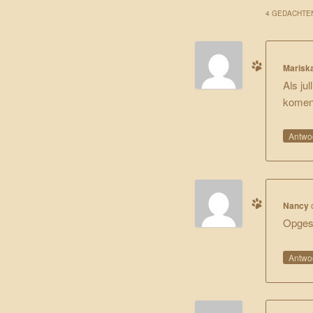
4 GEDACHTEN
Marisk
Als ju
komen 
Antwo
Nancy
Opgest
Antwo