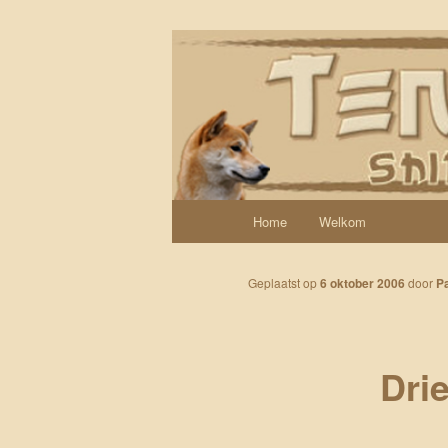
Spring naar de primaire inhoud
Een weblog over onze Shiba’s (
Tenshi Yoi
Hoofdmenu
Home
Welkom
Geplaatst op
6 oktober 2006
door
Pa
Drie