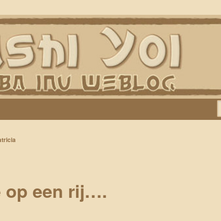
Keiko, Rontu, Miyuki, Tatsu en Yumi)
tricia
 op een rij….