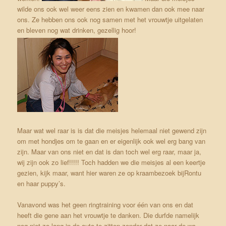
wilde ons ook wel weer eens zien en kwamen dan ook mee naar
ons. Ze hebben ons ook nog samen met het vrouwtje uitgelaten
en bleven nog wat drinken, gezellig hoor!
Maar wat wel raar is is dat die meisjes helemaal niet gewend zijn
om met hondjes om te gaan en er eigenlijk ook wel erg bang van
zijn. Maar van ons niet en dat is dan toch wel erg raar, maar ja,
wij zijn ook zo lief!!!!! Toch hadden we die meisjes al een keertje
gezien, kijk maar, want hier waren ze op kraambezoek bijRontu
en haar puppy’s.
Vanavond was het geen ringtraining voor één van ons en dat
heeft die gene aan het vrouwtje te danken. Die durfde namelijk
nog niet zo lang in de auto te zitten zonder dat ze naar de wc.