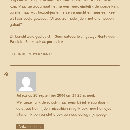
kon. Maar gelukkig gaat het na een week eindelijk de goede kant
op met haar wc. bezoekjes en is ze vanancht er maar één keer
uit haar bedje geweest. Of zou ze medelijden met ons hebben
gehad?
Dit bericht werd geplaatst in
Geen categorie
en getagd
Rontu
door
Patricia
. Bookmark de
permalink
.
3 GEDACHTEN OVER “
RAAR.
”
Juliette
op
28 september 2006 om 21:28
schreef:
Wel gezellig ik denk ook maar eens bij jullie spontaan in
de straat kom rijden misschien mag ik ook mee homdjes
uitlaten ik ben tenslotte ook een oud collega (knipoog)
↓
Antwoorden