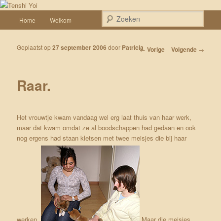
Spring naar de primaire inhoud
Een weblog over onze Shiba’s (Keiko, Rontu, Miyuki, Tatsu en Yumi)
Hoofdmenu
Zoek
Home
Welkom
Tenshi Yoi
Geplaatst op
27 september 2006
door
Patricia
Bericht navigatie
←
Vorige
Volgende
→
Raar.
Het vrouwtje kwam vandaag wel erg laat thuis van haar werk,
maar dat kwam omdat ze al boodschappen had gedaan en ook
nog ergens had staan kletsen met twee meisjes die bij haar
werken.
Maar die meisjes