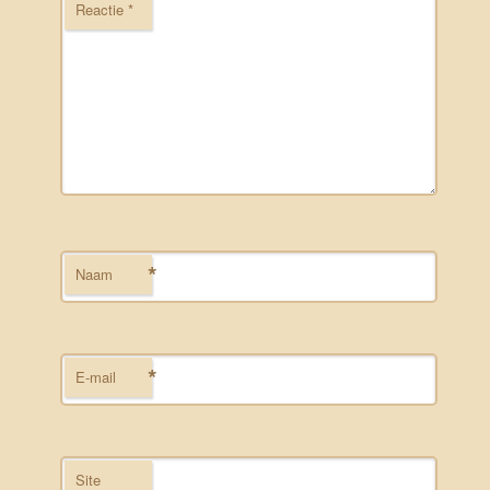
Reactie
*
*
Naam
*
E-mail
Site