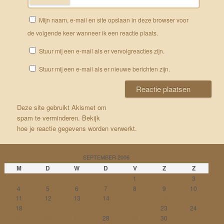
Mijn naam, e-mail en site opslaan in deze browser voor
de volgende keer wanneer ik een reactie plaats.
Stuur mij een e-mail als er vervolgreacties zijn.
Stuur mij een e-mail als er nieuwe berichten zijn.
Deze site gebruikt Akismet om
spam te verminderen.
Bekijk
hoe je reactie gegevens worden verwerkt
.
SEPTEMBER 2006
M
D
W
D
V
Z
Z
1
2
3
4
5
6
7
8
9
10
11
12
13
14
15
16
17
18
19
20
21
22
23
24
25
26
27
28
29
30