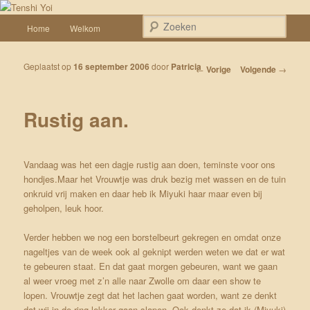
Spring naar de primaire inhoud
Een weblog over onze Shiba’s (Keiko, Rontu, Miyuki, Tatsu en Yumi)
Hoofdmenu
Zoek
Home
Welkom
Tenshi Yoi
Geplaatst op
16 september 2006
door
Patricia
Bericht navigatie
←
Vorige
Volgende
→
Rustig aan.
Vandaag was het een dagje rustig aan doen, teminste voor ons
hondjes.Maar het Vrouwtje was druk bezig met wassen en de tuin
onkruid vrij maken en daar heb ik Miyuki haar maar even bij
geholpen, leuk hoor.
Verder hebben we nog een borstelbeurt gekregen en omdat onze
nageltjes van de week ook al geknipt werden weten we dat er wat
te gebeuren staat. En dat gaat morgen gebeuren, want we gaan
al weer vroeg met z’n alle naar Zwolle om daar een show te
lopen. Vrouwtje zegt dat het lachen gaat worden, want ze denkt
dat wij in de ring lekker gaan slapen. Ook denkt ze dat ik (Miyuki)