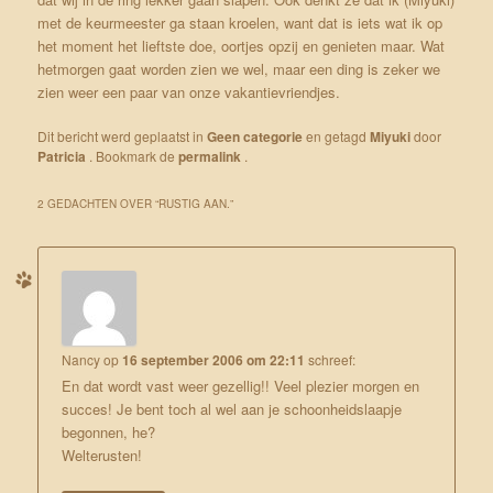
met de keurmeester ga staan kroelen, want dat is iets wat ik op
het moment het lieftste doe, oortjes opzij en genieten maar. Wat
hetmorgen gaat worden zien we wel, maar een ding is zeker we
zien weer een paar van onze vakantievriendjes.
Dit bericht werd geplaatst in
Geen categorie
en getagd
Miyuki
door
Patricia
. Bookmark de
permalink
.
2 GEDACHTEN OVER “
RUSTIG AAN.
”
Nancy
op
16 september 2006 om 22:11
schreef:
En dat wordt vast weer gezellig!! Veel plezier morgen en
succes! Je bent toch al wel aan je schoonheidslaapje
begonnen, he?
Welterusten!