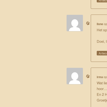
Antwo
Ilone
o
Het sp
Doei, 
Antwo
irma
o
Wat lie
hoor
En 2 H
Groetj