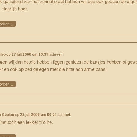
jk genietend van het zonnetje,dat hebben wij dus ook gedaan de afge
 Heerlijk hoor.
↓
orden
iko
op
27 juli 2006 om 10:31
schreef:
ren wij dan hé,die hebben liggen genieten,de baasjes hebben of gew
t en ook op bed gelegen met die hitte,ach arme baas!
↓
orden
a Koolen
op
28 juli 2006 om 00:21
schreef:
 het toch een lekker trio he.
↓