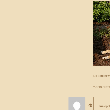
Dit bericht 
7 GEDACHTEN
Ine
op
2