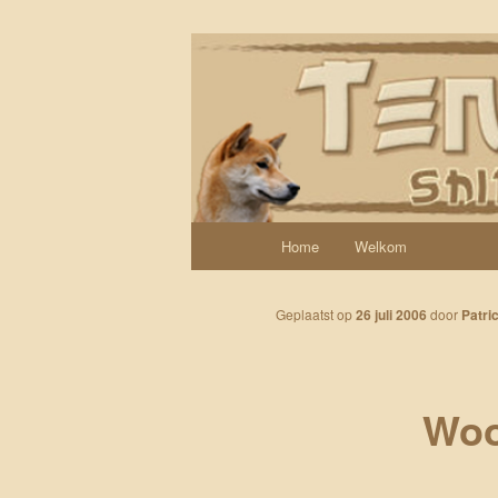
Spring naar de primaire inhoud
Een weblog over onze Shiba’s (
Tenshi Yoi
Hoofdmenu
Home
Welkom
Geplaatst op
26 juli 2006
door
Patric
Woo