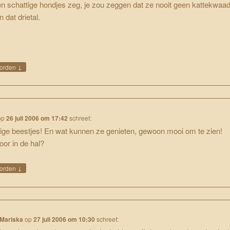
n schattige hondjes zeg, je zou zeggen dat ze nooit geen kattekwaa
n dat drietal.
↓
orden
op
26 juli 2006 om 17:42
schreef:
ige beestjes! En wat kunnen ze genieten, gewoon mooi om te zien!
oor in de hal?
↓
orden
/Mariska
op
27 juli 2006 om 10:30
schreef: