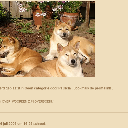
werd geplaatst in
Geen categorie
door
Patricia
. Bookmark de
permalink
.
 OVER “
WOORDEN ZIJN OVERBODIG.
”
6 juli 2006 om 16:26
schreef: