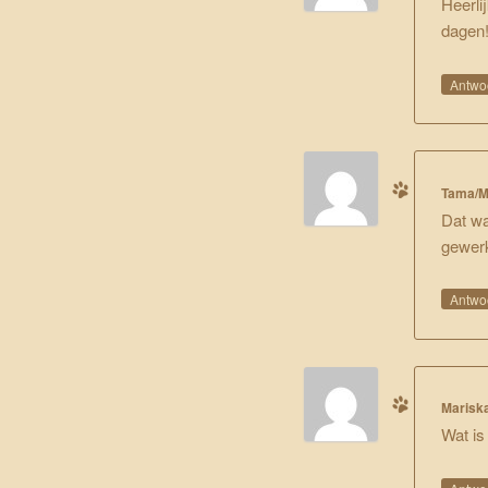
Heerli
dagen!
Antwo
Tama/M
Dat wa
gewerk
Antwo
Marisk
Wat is