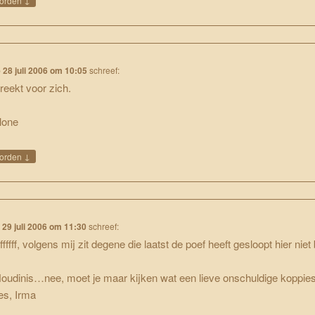
orden
p
28 juli 2006 om 10:05
schreef:
reekt voor zich.
Ilone
↓
orden
p
29 juli 2006 om 11:30
schreef:
ffffff, volgens mij zit degene die laatst de poef heeft gesloopt hier niet 
…
oudinis…nee, moet je maar kijken wat een lieve onschuldige koppi
es, Irma