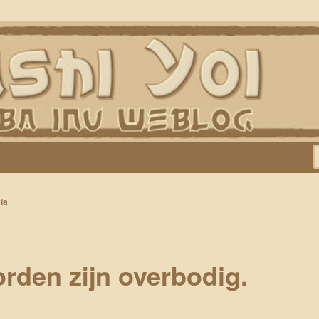
Keiko, Rontu, Miyuki, Tatsu en Yumi)
ia
rden zijn overbodig.