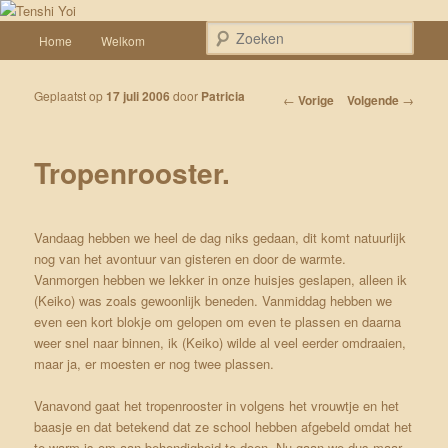
Spring naar de primaire inhoud
Een weblog over onze Shiba’s (Keiko, Rontu, Miyuki, Tatsu en Yumi)
Hoofdmenu
Zoek
Home
Welkom
Tenshi Yoi
Geplaatst op
17 juli 2006
door
Patricia
Bericht navigatie
←
Vorige
Volgende
→
Tropenrooster.
Vandaag hebben we heel de dag niks gedaan, dit komt natuurlijk
nog van het avontuur van gisteren en door de warmte.
Vanmorgen hebben we lekker in onze huisjes geslapen, alleen ik
(Keiko) was zoals gewoonlijk beneden. Vanmiddag hebben we
even een kort blokje om gelopen om even te plassen en daarna
weer snel naar binnen, ik (Keiko) wilde al veel eerder omdraaien,
maar ja, er moesten er nog twee plassen.
Vanavond gaat het tropenrooster in volgens het vrouwtje en het
baasje en dat betekend dat ze school hebben afgebeld omdat het
te warm is om aan behendigheid te doen. Nu gaan we dus maar