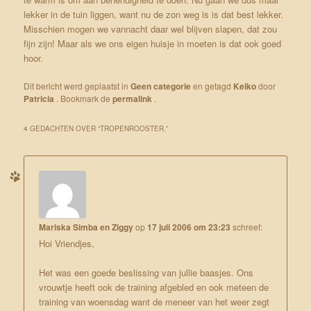
lekker in de tuin liggen, want nu de zon weg is is dat best lekker.
Misschien mogen we vannacht daar wel blijven slapen, dat zou
fijn zijn! Maar als we ons eigen huisje in moeten is dat ook goed
hoor.
Dit bericht werd geplaatst in
Geen categorie
en getagd
Keiko
door
Patricia
. Bookmark de
permalink
.
4 GEDACHTEN OVER “
TROPENROOSTER.
”
Mariska Simba en Ziggy
op
17 juli 2006 om 23:23
schreef:
Hoi Vriendjes,
Het was een goede beslissing van jullie baasjes. Ons
vrouwtje heeft ook de training afgebled en ook meteen de
training van woensdag want de meneer van het weer zegt