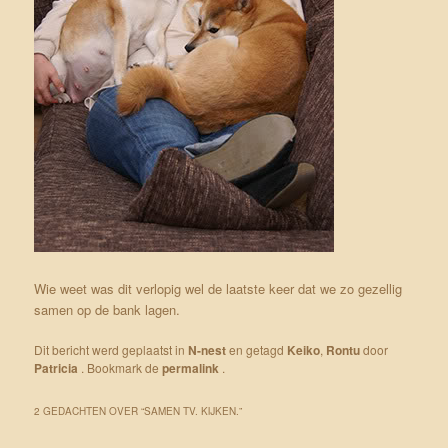
Wie weet was dit verlopig wel de laatste keer dat we zo gezellig
samen op de bank lagen.
Dit bericht werd geplaatst in
N-nest
en getagd
Keiko
,
Rontu
door
Patricia
. Bookmark de
permalink
.
2 GEDACHTEN OVER “
SAMEN TV. KIJKEN.
”