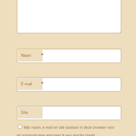
*
Naam
*
E-mail
Site
Mijn naam, e-mail en site opslaan in deze browser voor
de volgende keer wanneer ik een reactie plaats.