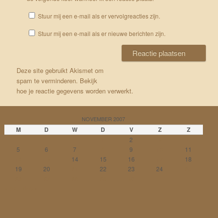
Stuur mij een e-mail als er vervolgreacties zijn.
Stuur mij een e-mail als er nieuwe berichten zijn.
Deze site gebruikt Akismet om
spam te verminderen.
Bekijk
hoe je reactie gegevens worden verwerkt
.
NOVEMBER 2007
M
D
W
D
V
Z
Z
1
2
3
4
5
6
7
8
9
10
11
12
13
14
15
16
17
18
19
20
21
22
23
24
25
26
27
28
29
30
« okt
dec »