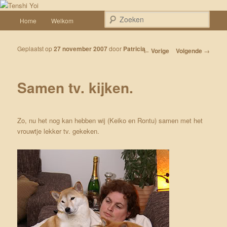
Spring naar de primaire inhoud
Een weblog over onze Shiba’s (Keiko, Rontu, Miyuki, Tatsu en Yumi)
Hoofdmenu
Zoek
Home
Welkom
Tenshi Yoi
Geplaatst op
27 november 2007
door
Patricia
Bericht navigatie
←
Vorige
Volgende
→
Samen tv. kijken.
Zo, nu het nog kan hebben wij (Keiko en Rontu) samen met het
vrouwtje lekker tv. gekeken.