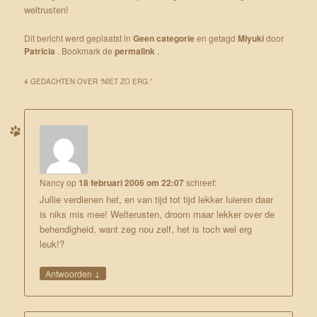
weltrusten!
Dit bericht werd geplaatst in
Geen categorie
en getagd
Miyuki
door
Patricia
. Bookmark de
permalink
.
4 GEDACHTEN OVER “
NIET ZO ERG.
”
Nancy
op
18 februari 2006 om 22:07
schreef:
Jullie verdienen het, en van tijd tot tijd lekker luieren daar
is niks mis mee! Welterusten, droom maar lekker over de
behendigheid, want zeg nou zelf, het is toch wel erg
leuk!?
↓
Antwoorden