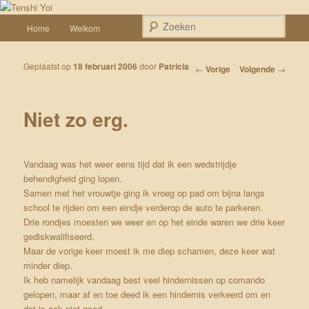
Spring naar de primaire inhoud
Een weblog over onze Shiba’s (Keiko, Rontu, Miyuki, Tatsu en Yumi)
Hoofdmenu
Zoek
Home
Welkom
Tenshi Yoi
Geplaatst op
18 februari 2006
door
Patricia
Bericht navigatie
←
Vorige
Volgende
→
Niet zo erg.
Vandaag was het weer eens tijd dat ik een wedstrijdje
behendigheid ging lopen.
Samen met het vrouwtje ging ik vroeg op pad om bijna langs
school te rijden om een eindje verderop de auto te parkeren.
Drie rondjes moesten we weer en op het einde waren we drie keer
gediskwalifiseerd.
Maar
de vorige keer
moest ik me diep schamen, deze keer wat
minder diep.
Ik heb namelijk vandaag best veel hindernissen op comando
gelopen, maar af en toe deed ik een hindernis verkeerd om en
dat is ook niet goed.