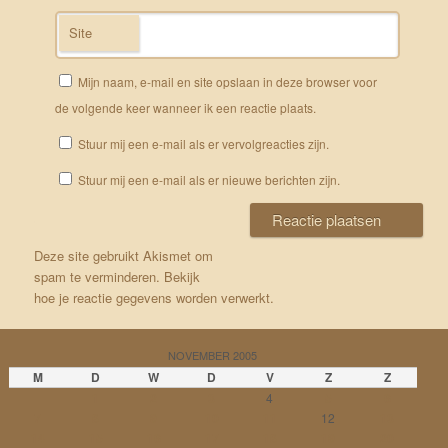
Site
Mijn naam, e-mail en site opslaan in deze browser voor
de volgende keer wanneer ik een reactie plaats.
Stuur mij een e-mail als er vervolgreacties zijn.
Stuur mij een e-mail als er nieuwe berichten zijn.
Deze site gebruikt Akismet om
spam te verminderen.
Bekijk
hoe je reactie gegevens worden verwerkt
.
NOVEMBER 2005
M
D
W
D
V
Z
Z
1
2
3
4
5
6
7
8
9
10
11
12
13
14
15
16
17
18
19
20