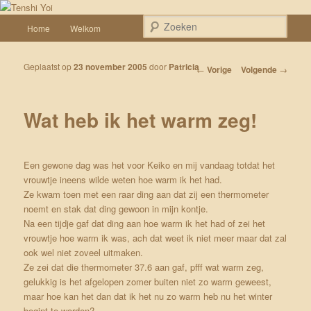
Spring naar de primaire inhoud
Een weblog over onze Shiba’s (Keiko, Rontu, Miyuki, Tatsu en Yumi)
Hoofdmenu
Zoek
Home
Welkom
Tenshi Yoi
Geplaatst op
23 november 2005
door
Patricia
Bericht navigatie
←
Vorige
Volgende
→
Wat heb ik het warm zeg!
Een gewone dag was het voor Keiko en mij vandaag totdat het
vrouwtje ineens wilde weten hoe warm ik het had.
Ze kwam toen met een raar ding aan dat zij een thermometer
noemt en stak dat ding gewoon in mijn kontje.
Na een tijdje gaf dat ding aan hoe warm ik het had of zei het
vrouwtje hoe warm ik was, ach dat weet ik niet meer maar dat zal
ook wel niet zoveel uitmaken.
Ze zei dat die thermometer 37.6 aan gaf, pfff wat warm zeg,
gelukkig is het afgelopen zomer buiten niet zo warm geweest,
maar hoe kan het dan dat ik het nu zo warm heb nu het winter
begint te worden?