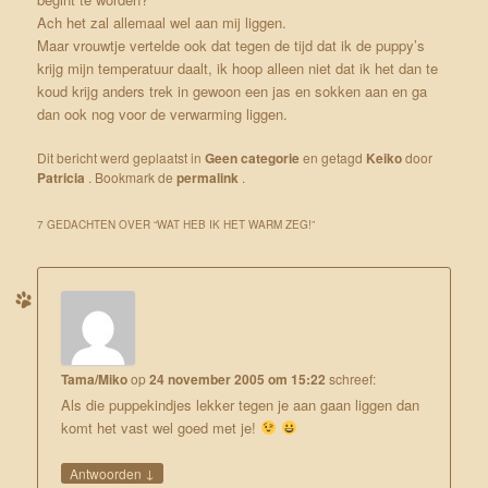
Ach het zal allemaal wel aan mij liggen.
Maar vrouwtje vertelde ook dat tegen de tijd dat ik de puppy’s
krijg mijn temperatuur daalt, ik hoop alleen niet dat ik het dan te
koud krijg anders trek in gewoon een jas en sokken aan en ga
dan ook nog voor de verwarming liggen.
Dit bericht werd geplaatst in
Geen categorie
en getagd
Keiko
door
Patricia
. Bookmark de
permalink
.
7 GEDACHTEN OVER “
WAT HEB IK HET WARM ZEG!
”
Tama/Miko
op
24 november 2005 om 15:22
schreef:
Als die puppekindjes lekker tegen je aan gaan liggen dan
komt het vast wel goed met je!
↓
Antwoorden