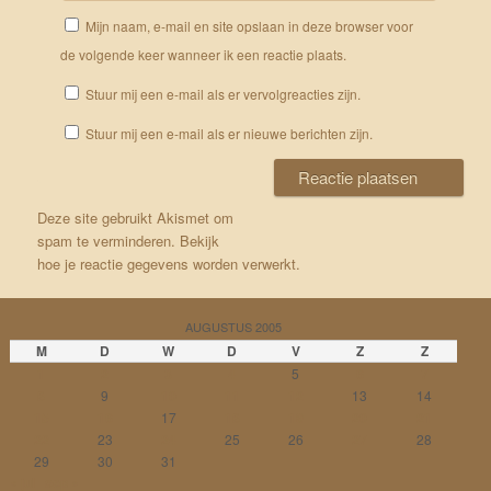
Mijn naam, e-mail en site opslaan in deze browser voor
de volgende keer wanneer ik een reactie plaats.
Stuur mij een e-mail als er vervolgreacties zijn.
Stuur mij een e-mail als er nieuwe berichten zijn.
Deze site gebruikt Akismet om
spam te verminderen.
Bekijk
hoe je reactie gegevens worden verwerkt
.
AUGUSTUS 2005
M
D
W
D
V
Z
Z
1
2
3
4
5
6
7
8
9
10
11
12
13
14
15
16
17
18
19
20
21
22
23
24
25
26
27
28
29
30
31
« jul
sep »