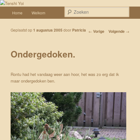
Spring naar de primaire inhoud
Een weblog over onze Shiba’s (Keiko, Rontu, Miyuki, Tatsu en Yumi)
Hoofdmenu
Zoek
Home
Welkom
Tenshi Yoi
Geplaatst op
1 augustus 2005
door
Patricia
Bericht navigatie
←
Vorige
Volgende
→
Ondergedoken.
Rontu had het vandaag weer aan hoor, het was zo erg dat ik
maar ondergedoken ben.