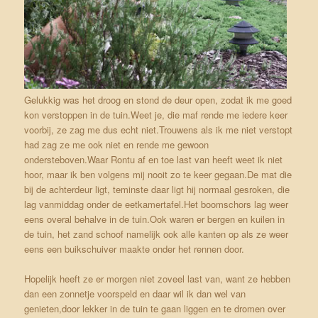
Gelukkig was het droog en stond de deur open, zodat ik me goed
kon verstoppen in de tuin.Weet je, die maf rende me iedere keer
voorbij, ze zag me dus echt niet.Trouwens als ik me niet verstopt
had zag ze me ook niet en rende me gewoon
ondersteboven.Waar Rontu af en toe last van heeft weet ik niet
hoor, maar ik ben volgens mij nooit zo te keer gegaan.De mat die
bij de achterdeur ligt, teminste daar ligt hij normaal gesroken, die
lag vanmiddag onder de eetkamertafel.Het boomschors lag weer
eens overal behalve in de tuin.Ook waren er bergen en kuilen in
de tuin, het zand schoof namelijk ook alle kanten op als ze weer
eens een buikschuiver maakte onder het rennen door.
Hopelijk heeft ze er morgen niet zoveel last van, want ze hebben
dan een zonnetje voorspeld en daar wil ik dan wel van
genieten,door lekker in de tuin te gaan liggen en te dromen over