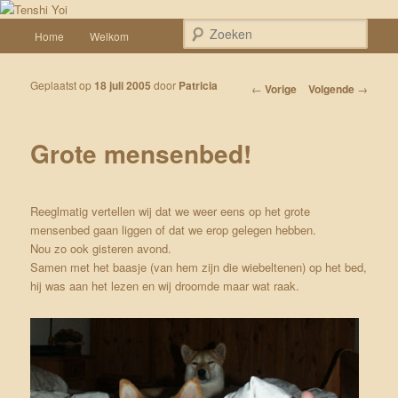
Spring naar de primaire inhoud
Een weblog over onze Shiba’s (Keiko, Rontu, Miyuki, Tatsu en Yumi)
Hoofdmenu
Zoek
Home
Welkom
Tenshi Yoi
Geplaatst op
18 juli 2005
door
Patricia
Bericht navigatie
←
Vorige
Volgende
→
Grote mensenbed!
Reeglmatig vertellen wij dat we weer eens op het grote
mensenbed gaan liggen of dat we erop gelegen hebben.
Nou zo ook gisteren avond.
Samen met het baasje (van hem zijn die wiebeltenen) op het bed,
hij was aan het lezen en wij droomde maar wat raak.