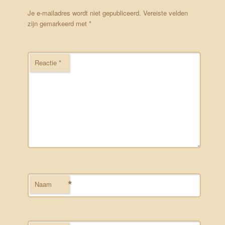
Je e-mailadres wordt niet gepubliceerd.
Vereiste velden
zijn gemarkeerd met
*
Reactie
*
*
Naam