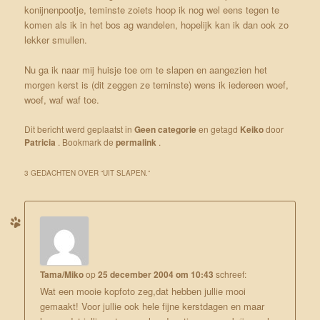
konijnenpootje, teminste zoiets hoop ik nog wel eens tegen te
komen als ik in het bos ag wandelen, hopelijk kan ik dan ook zo
lekker smullen.
Nu ga ik naar mij huisje toe om te slapen en aangezien het
morgen kerst is (dit zeggen ze teminste) wens ik iedereen woef,
woef, waf waf toe.
Dit bericht werd geplaatst in
Geen categorie
en getagd
Keiko
door
Patricia
. Bookmark de
permalink
.
3 GEDACHTEN OVER “
UIT SLAPEN.
”
Tama/Miko
op
25 december 2004 om 10:43
schreef:
Wat een mooie kopfoto zeg,dat hebben jullie mooi
gemaakt! Voor jullie ook hele fijne kerstdagen en maar