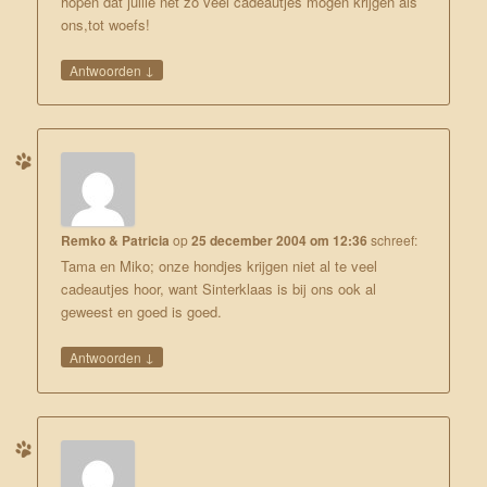
hopen dat jullie net zo veel cadeautjes mogen krijgen als
ons,tot woefs!
↓
Antwoorden
Remko & Patricia
op
25 december 2004 om 12:36
schreef:
Tama en Miko; onze hondjes krijgen niet al te veel
cadeautjes hoor, want Sinterklaas is bij ons ook al
geweest en goed is goed.
↓
Antwoorden