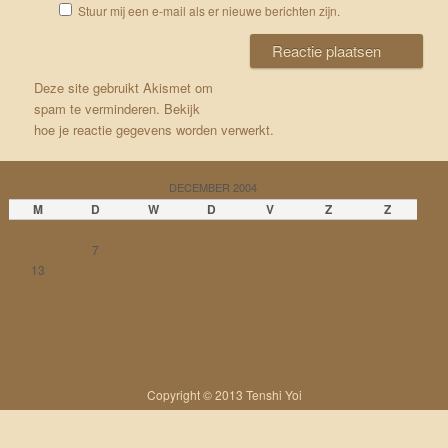
Stuur mij een e-mail als er nieuwe berichten zijn.
Deze site gebruikt Akismet om
spam te verminderen.
Bekijk
hoe je reactie gegevens worden verwerkt
.
DECEMBER 2004
M
D
W
D
V
Z
Z
1
2
3
4
5
6
7
8
9
10
11
12
13
14
15
16
17
18
19
20
21
22
23
24
25
26
27
28
29
30
31
« nov
jan »
Copyright © 2013 Tenshi Yoi