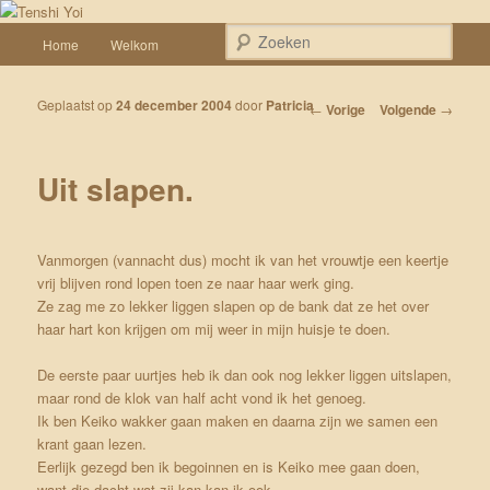
Spring naar de primaire inhoud
Een weblog over onze Shiba’s (Keiko, Rontu, Miyuki, Tatsu en Yumi)
Hoofdmenu
Zoek
Home
Welkom
Tenshi Yoi
Geplaatst op
24 december 2004
door
Patricia
Bericht navigatie
←
Vorige
Volgende
→
Uit slapen.
Vanmorgen (vannacht dus) mocht ik van het vrouwtje een keertje
vrij blijven rond lopen toen ze naar haar werk ging.
Ze zag me zo lekker liggen slapen op de bank dat ze het over
haar hart kon krijgen om mij weer in mijn huisje te doen.
De eerste paar uurtjes heb ik dan ook nog lekker liggen uitslapen,
maar rond de klok van half acht vond ik het genoeg.
Ik ben Keiko wakker gaan maken en daarna zijn we samen een
krant gaan lezen.
Eerlijk gezegd ben ik begoinnen en is Keiko mee gaan doen,
want die dacht wat zij kan kan ik ook.