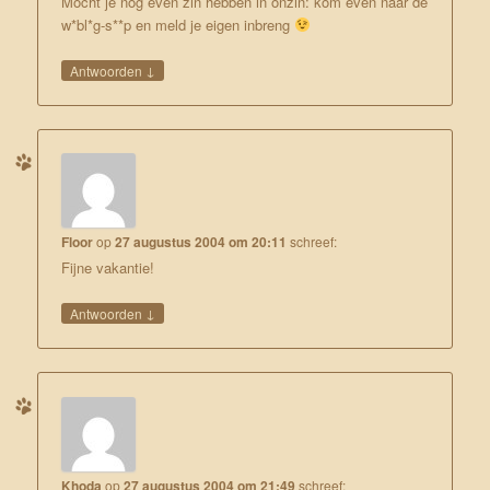
Mocht je nog even zin hebben in onzin: kom even naar de
w*bl*g-s**p en meld je eigen inbreng
↓
Antwoorden
Floor
op
27 augustus 2004 om 20:11
schreef:
Fijne vakantie!
↓
Antwoorden
Khoda
op
27 augustus 2004 om 21:49
schreef: