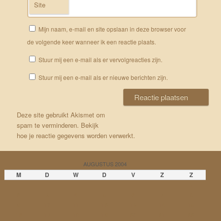
Site
Mijn naam, e-mail en site opslaan in deze browser voor
de volgende keer wanneer ik een reactie plaats.
Stuur mij een e-mail als er vervolgreacties zijn.
Stuur mij een e-mail als er nieuwe berichten zijn.
Deze site gebruikt Akismet om
spam te verminderen.
Bekijk
hoe je reactie gegevens worden verwerkt
.
AUGUSTUS 2004
M
D
W
D
V
Z
Z
1
2
3
4
5
6
7
8
9
10
11
12
13
14
15
16
17
18
19
20
21
22