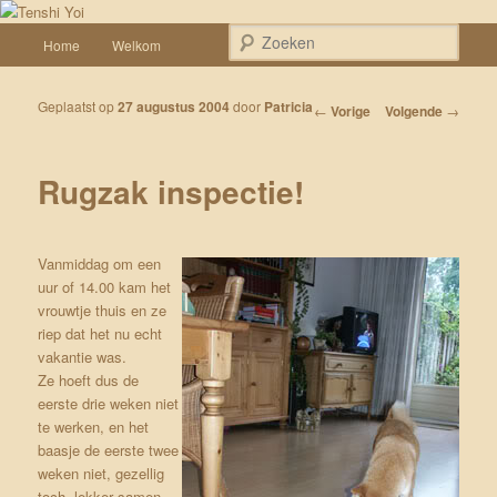
Spring naar de primaire inhoud
Een weblog over onze Shiba’s (Keiko, Rontu, Miyuki, Tatsu en Yumi)
Hoofdmenu
Zoek
Home
Welkom
Tenshi Yoi
Geplaatst op
27 augustus 2004
door
Patricia
Bericht navigatie
←
Vorige
Volgende
→
Rugzak inspectie!
Vanmiddag om een
uur of 14.00 kam het
vrouwtje thuis en ze
riep dat het nu echt
vakantie was.
Ze hoeft dus de
eerste drie weken niet
te werken, en het
baasje de eerste twee
weken niet, gezellig
toch, lekker samen