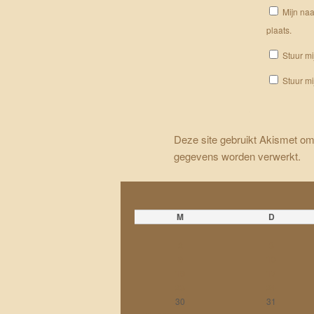
Mijn naa
plaats.
Stuur mi
Stuur mi
Deze site gebruikt Akismet o
gegevens worden verwerkt
.
M
D
2
3
9
10
16
17
23
24
30
31