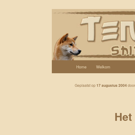
Spring naar de primaire inhoud
Een weblog over onze Shiba’s (
Tenshi Yoi
Hoofdmenu
Home
Welkom
Geplaatst op
17 augustus 2004
doo
Het