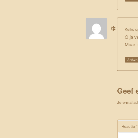
Keiko
o
O,ja v
Maar m
Antwo
Geef 
Je e-mailad
Reactie
*