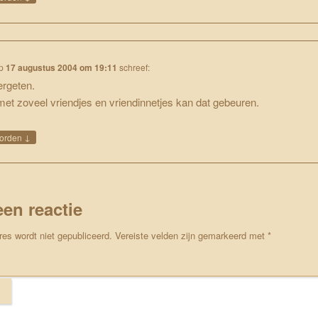
p
17 augustus 2004 om 19:11
schreef:
ergeten.
et zoveel vriendjes en vriendinnetjes kan dat gebeuren.
↓
orden
een reactie
res wordt niet gepubliceerd.
Vereiste velden zijn gemarkeerd met
*