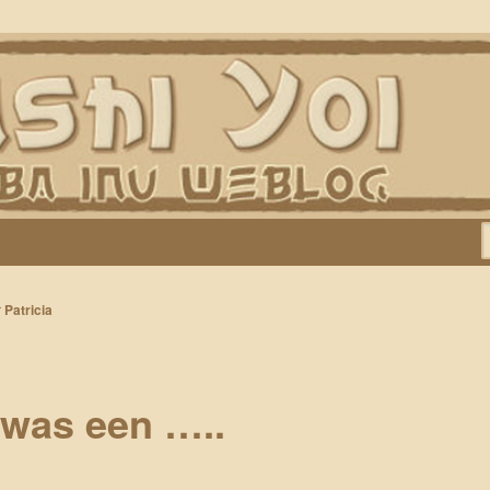
Keiko, Rontu, Miyuki, Tatsu en Yumi)
r
Patricia
 was een …..