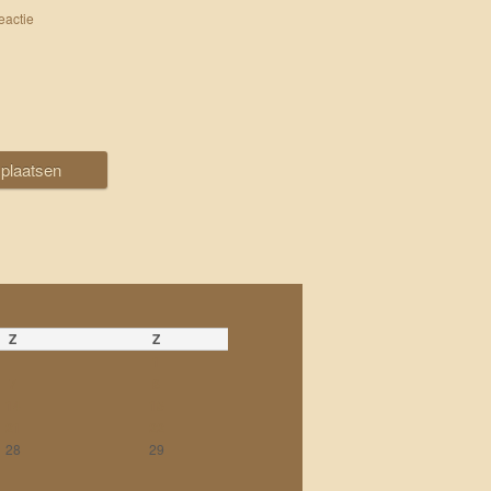
eactie
Z
Z
1
7
8
14
15
21
22
28
29