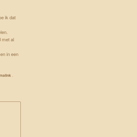
e ik dat
len.
d met al
sen in een
malink
.