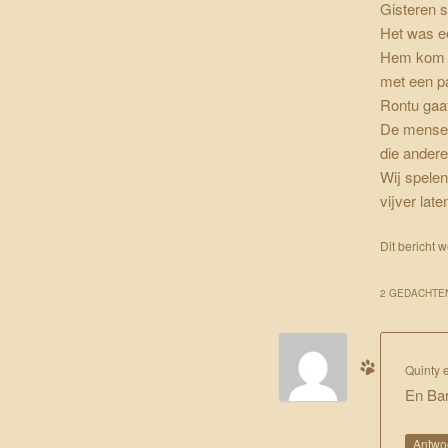
Gisteren
s
Het was ee
Hem kom ik
met een p
Rontu gaat
De mensen 
die andere
Wij spelen
vijver la
Dit bericht 
2 GEDACHTEN
Quinty 
En Ba
Antwo