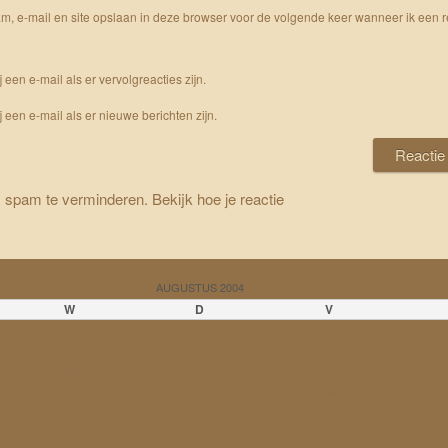
m, e-mail en site opslaan in deze browser voor de volgende keer wanneer ik een r
j een e-mail als er vervolgreacties zijn.
j een e-mail als er nieuwe berichten zijn.
m spam te verminderen.
Bekijk hoe je reactie
AUGUSTUS 2004
W
D
V
4
5
6
11
12
13
18
19
20
25
26
27