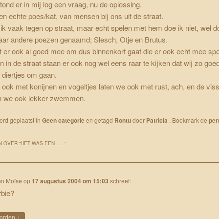
tond er in mij log een vraag, nu de oplossing.
n echte poes/kat, van mensen bij ons uit de straat.
 vaak tegen op straat, maar echt spelen met hem doe ik niet, wel do
aar andere poezen genaamd; Slesch, Otje en Brutus.
 er ook al goed mee om dus binnenkort gaat die er ook echt mee spe
in de straat staan er ook nog wel eens raar te kijken dat wij zo goe
 diertjes om gaan.
 ook met konijnen en vogeltjes laten we ook met rust, ach, en de vis
ten we ook lekker zwemmen.
werd geplaatst in
Geen categorie
en getagd
Rontu
door
Patricia
. Bookmark de
per
 OVER “
HET WAS EEN …..
”
en Moïse
op
17 augustus 2004 om 15:03
schreef:
rbie?
↓
orden