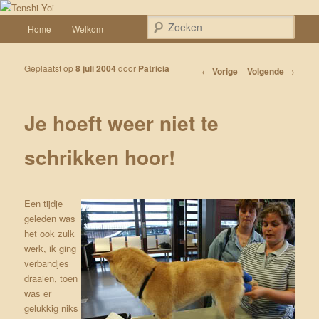
Spring naar de primaire inhoud
Een weblog over onze Shiba’s (Keiko, Rontu, Miyuki, Tatsu en Yumi)
Hoofdmenu
Zoek
Home
Welkom
Tenshi Yoi
Geplaatst op
8 juli 2004
door
Patricia
Bericht navigatie
←
Vorige
Volgende
→
Je hoeft weer niet te
schrikken hoor!
Een tijdje
geleden
was
het ook zulk
werk, ik ging
verbandjes
draaien, toen
was er
gelukkig niks