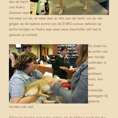
aan de hand
met Keiko.
Gisteren was
het weer zo ver, en weer was er niks aan de hand, nou ja, we
gingen op de laatste avond van de EHBO-cursus oefenen op
echte hondjes en Keiko was weer eens slachtoffer (dit had ik
gisteren al verteld).
De staart en
de poten van
een hondje
verbinden is
geen
probleem
meer, een
kop
verbandje
aanleggen bij
gewone
honden ook niet.
Alleen bij honden met zulke oortjes als de Shiba’s heeft dat dus