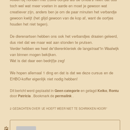
toch wel wat meer voeten in aarde en moet je gewoon wat
creatiever zijn, anders ben je om de paar minuten het verbandje
gewoon kwiijt (het glijd gewoon van de kop af, want de oortjes
houden het niet tegen).
De dierenartsen hebben ons ook het verbandjes draaien geleerd,
dus niet dat we maar wat aan stonden te prutsen.
Verder hebben we heel de”dierenkleniek de langstraat”in Waalwijk
van binnen mogen bekijken.
Wat is dat daar een bedrijfje zeg!
We hopen allemaal 1 ding en dat is dat we deze cursus en de
EHBO-koffer eigenlijk niet nodig hebben!
Dit bericht werd geplaatst in
Geen categorie
en getagd
Keiko
,
Rontu
door
Patricia
. Bookmark de
permalink
.
2 GEDACHTEN OVER “
JE HOEFT WEER NIET TE SCHRIKKEN HOOR!
”