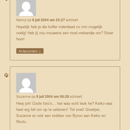
Nancy
op
8 juli 2004 om 23:27
schreef:
Hopelijk heb je die koffer inderdaad zo min mogelijk
nodig! Heb jij nou trouwens een rood verbandje om? Stoer
hoor!
↓
Antwoorden
Suzanne
op
9 juli 2004 om 08:28
schreef:
Heej joh! Coole foto’s… het was echt leuk he? Keiko was
heel erg lief om op te oefenen!! Tot snel! Groetjes,
Suzanne en ook een slobber van Byron aan Keiko en
Rontu