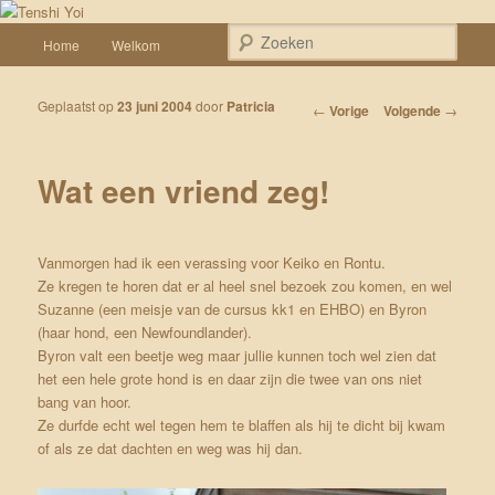
Spring naar de primaire inhoud
Een weblog over onze Shiba’s (Keiko, Rontu, Miyuki, Tatsu en Yumi)
Hoofdmenu
Zoek
Home
Welkom
Tenshi Yoi
Geplaatst op
23 juni 2004
door
Patricia
Bericht navigatie
←
Vorige
Volgende
→
Wat een vriend zeg!
Vanmorgen had ik een verassing voor Keiko en Rontu.
Ze kregen te horen dat er al heel snel bezoek zou komen, en wel
Suzanne (een meisje van de cursus kk1 en EHBO) en Byron
(haar hond, een Newfoundlander).
Byron valt een beetje weg maar jullie kunnen toch wel zien dat
het een hele grote hond is en daar zijn die twee van ons niet
bang van hoor.
Ze durfde echt wel tegen hem te blaffen als hij te dicht bij kwam
of als ze dat dachten en weg was hij dan.