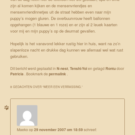
zijn al komen kijken en de mensenvriendjes en
mensenvriendinnetjes uit de straat hebben even naar mijn
puppy’s mogen gluren. De overbuurvrouw heeft ballonnen
opgehangen (1 blauwe en 1 roze) en er zijn al 2 leuek kaarten
voor mij en mijn puppy’s op de deurmat gevallen.
Hopelijk is het vanavond lekker rustig hier in huis, want na zo’n
slapenloze nacht en drukke dag kunnen we allemaal wel wat rust
gebruiken.
Dit bericht werd geplaatst in
N-nest
,
Tenshi-Yoi
en getagd
Rontu
door
Patricia
. Bookmark de
permalink
.
8 GEDACHTEN OVER “
WEER EEN VERRASSING.
”
Maeko
op
29 november 2007 om 18:59
schreef: