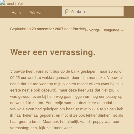
Spring naar de primaire inhoud
Een weblog over onze Shiba’s (Keiko, Rontu, Miyuki, Tatsu en Yumi)
Hoofdmenu
Zoek
Home
Welkom
Tenshi Yoi
Geplaatst op
29 november 2007
door
Patricia
Bericht navigatie
←
Vorige
Volgende
→
Weer een verrassing.
Vrouwtje heeft vannacht dus op de bank geslapen, maar zo rond
00.25 uur werd ze wakker gemaakt door mijn manneke. Vrouwtje
dacht dat ze me weer op mijn plichten moest wijzen (was bij mijn
eerste nestje ook gebeurd), maar deze keer was dat niet zo. Ik
was gewoon even bij hem weg gaan liggen om nog een puppy op
de wereld te zetten. Een teefje was het deze keer en nadat het
vrouwtje even had geholpen om haar uit mijn buikje te krijgen heb
ik haar helemaal gepoetst en mocht ze ook lekker drinken net als
haar grootte broer. Maar ook het uiterlijk van dit puppy was een
verrassing; ach, kijk zelf maar weer.